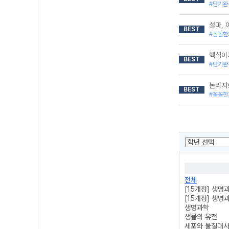
#단기완
설마, 
BEST
#꼼꼼한
핵심이
BEST
#단기완
논리지
BEST
#꼼꼼한
전체
[15개정] 생명과
[15개정] 생명과
생명과학
생물의 유전
세포와 물질대