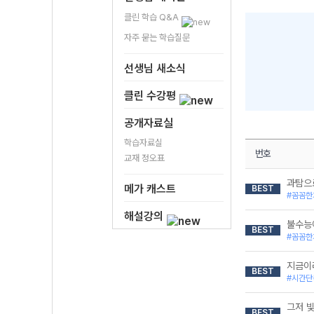
클린 학습 Q&A
자주 묻는 학습질문
선생님 새소식
클린 수강평
공개자료실
학습자료실
번호
교재 정오표
과탐으로
메가 캐스트
BEST
#꼼꼼한
해설강의
불수능에
BEST
#꼼꼼한
지금이
BEST
#시간단
그저 빛
BEST