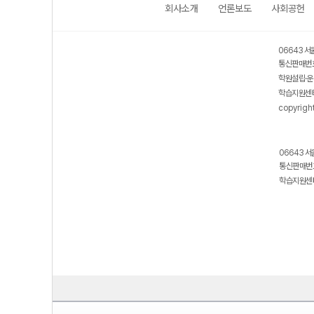
회사소개
언론보도
사회공헌
06643 서
통신판매번호
학원설립·운
학습지원센터
copyrigh
06643 서
통신판매번호
학습지원센터