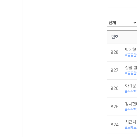
통합과학
번호
박지향
828
#꼼꼼한
정말 
827
#꼼꼼한
아쉬운
826
#꼼꼼한
감사합
825
#꼼꼼한
차근차
824
#노베도