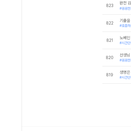
완전 
823
#꼼꼼한
기출을
822
#호흡하
노베인
821
#시간단
선생님
820
#꼼꼼한
생명은
819
#시간단