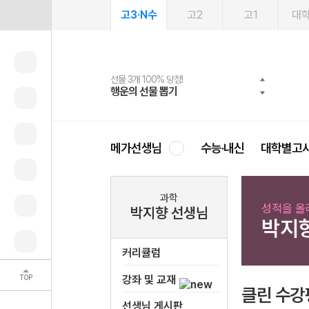
고3·N수
고2
고1
대
선물 3개 100% 당첨!
선물 100% 증정!
여름방학 스터디 캐시백
2027 러셀 단과
스마트러닝앱
메가패스
메가패스 수강생 무료혜택!
사회공헌 캠페인
행운의 선물 뽑기
메가스터디 X 올리브
메가런 썸머스쿨
강사 공개선발
설문 EVENT
3일 무료 체험권
메가클럽 멤버십
희망이룸 메가나눔
영
메가선생님
수능·내신
대학별고
과학
성적을 올
박지향 선생님
박지
커리큘럼
TOP
강좌 및 교재
클린 수강
선생님 게시판