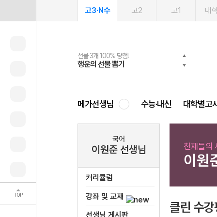
고3·N수
고2
고1
대
선물 3개 100% 당첨!
선물 100% 증정!
여름방학 스터디 캐시백
2027 러셀 단과
스마트러닝앱
메가패스
메가패스 수강생 무료혜택!
사회공헌 캠페인
행운의 선물 뽑기
메가스터디 X 올리브
메가런 썸머스쿨
강사 공개선발
설문 EVENT
3일 무료 체험권
메가클럽 멤버십
희망이룸 메가나눔
영
메가선생님
수능·내신
대학별고
국어
천재들의 
이원준 선생님
이원
커리큘럼
TOP
강좌 및 교재
클린 수강
선생님 게시판