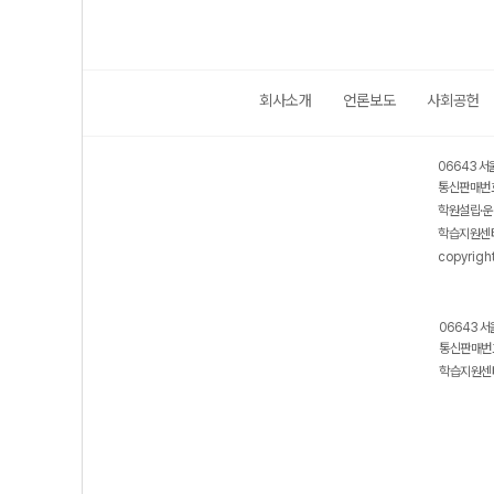
회사소개
언론보도
사회공헌
06643 서
통신판매번호
학원설립·운
학습지원센터
copyrigh
06643 서
통신판매번호
학습지원센터