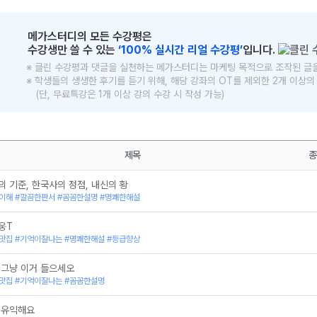
메가스터디의 모든 수강평은
수강생만 쓸 수 있는
‘100% 실시간 리얼 수강평’
입니다.
※ 클린 수강평과 댓글을 실천하는 메가스터디는 마케팅 목적으로 조작된 글
※ 학생들의 생생한 후기를 듣기 위해, 해당 강좌의 OT를 제외한 2개 이상
(단, 무료특강은 1개 이상 강의 수강 시 작성 가능)
메가스터디
제목
종
 기준, 한국사의 정점, 내신의 황
이해 #깔끔한판서 #꼼꼼한설명 #명쾌한해설
웅T
맛집 #기억이잘나는 #명쾌한해설 #등급향상
 그냥 이거 들으세오
맛집 #기억이잘나는 #꼼꼼한설명
 유익해요