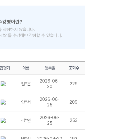
을 작성하지 않습니다.
의 강의를 수강해야 작성할 수 있습니다.
합평가
이름
등록일
조회수
2026-06-
임*은
229
30
2026-06-
안*서
209
25
2026-06-
김*연
253
25
배*성
2026-04-22
192