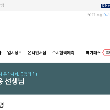
학생
알람
2027 수능
D-
프
사
입시정보
온라인서점
수시합격예측
메가패스
사·통합사회, 긍정의 힘!
웅 선생님
평