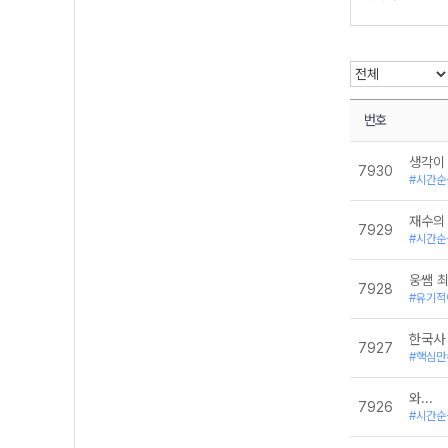
통합사회
통합사회1-리
통합사회1-미래
통합사회2-리
통합사회2-미
한국사
번호
생각이
7930
#시간순
재수의
7929
#시간순
웅쌤 
7928
#유기적
한국사
7927
#핵심만
와...
7926
#시간순