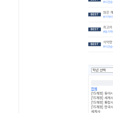
#시간순
많은 
BEST
#기억이
최고의
BEST
#유기적
삭막한
BEST
#시간순
전체
[15개정] 동아
[15개정] 세계
[15개정] 통합
[15개정] 한국
세계사