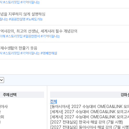
삭 #스토리맛집 #기억이잘나는
개념을 지루하지 않게 설명하심
잘나는 #꼼꼼한설명 #노베도가능
 역사강의, 최고의 선생님, 세계사러 필수 개념강의
이해 #스토리맛집 #깔끔한판서 #기억이잘나는
 재수생활의 한줄기 웃음
삭 #스토리맛집 #기억이잘나는 #명쾌한해설
주제 선택
강좌 
전체
시아사
[동아시아사] 2027 수능대비 OMEGA&LINK 모
사
[세계사] 2027 수능대비 OMEGA&LINK 모의고사
사회
[세계사] 2027 수능대비 OMEGA&LINK 모의고사
사
[2027 전대실모] 한국사 해설 강의 (7월 시행)
[2027 전대실모] 동아시아사 해설 강의 (7월 시행