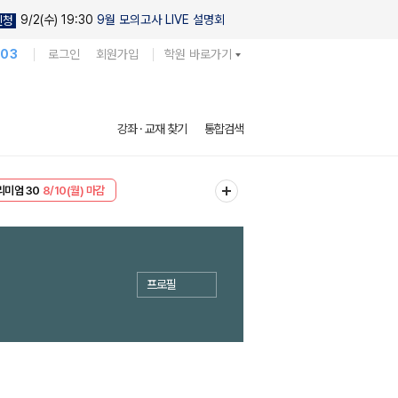
9/2(수) 19:30
9월 모의고사 LIVE 설명회
신청
103
로그인
회원가입
학원 바로가기
강좌 · 교재 찾기
통합검색
리미엄 30
8/10(월) 마감
EVENT
8/10(월) 마감
프로필