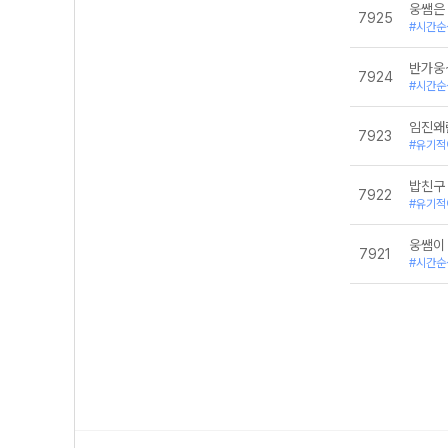
웅쌤은
7925
#시간순
반가웅
7924
#시간순
임진왜
7923
#유기적
밥친구
7922
#유기적
웅쌤이
7921
#시간순