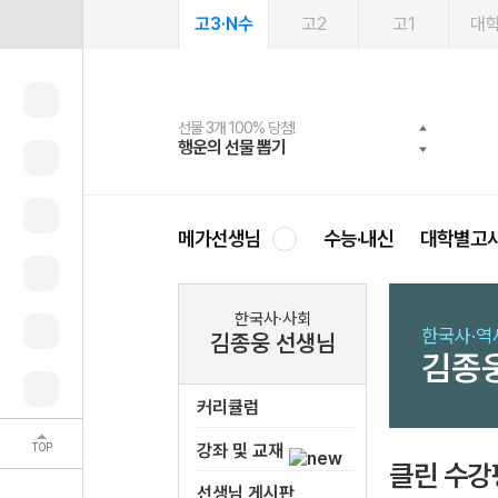
고3·N수
고2
고1
대
선물 3개 100% 당첨!
선물 100% 증정!
여름방학 스터디 캐시백
2027 러셀 단과
스마트러닝앱
메가패스
메가패스 수강생 무료혜택!
사회공헌 캠페인
행운의 선물 뽑기
메가스터디 X 올리브
메가런 썸머스쿨
강사 공개선발
설문 EVENT
3일 무료 체험권
메가클럽 멤버십
희망이룸 메가나눔
영
메가선생님
수능·내신
대학별고
한국사·사회
한국사·역
김종웅 선생님
김종
커리큘럼
TOP
강좌 및 교재
클린 수강
선생님 게시판