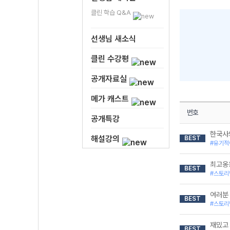
클린 학습 Q&A
선생님 새소식
클린 수강평
공개자료실
메가 캐스트
번호
공개특강
한국사의
해설강의
BEST
#유기적
최고옹
BEST
#스토리
여러분
BEST
#스토리
재밌고
BEST