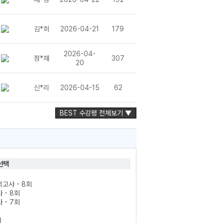
김*희
2026-04-21
179
2026-04-
정*재
307
20
신*리
2026-04-15
62
BEST 수강평 전체보기 ▼
선택
의고사 - 8회
 - 8회
 - 7회
)