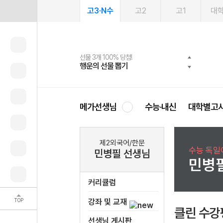
고3·N수
고2
고1
대
선물 3개 100% 당첨!
선물 100% 증정!
여름방학 스터디 캐시백
2027 러셀 단과
스마트러닝앱
메가패스
메가패스 수강생 무료혜택!
사회공헌 캠페인
행운의 선물 뽑기
메가스터디 X 올리브
메가런 썸머스쿨
강사 공개선발
설문 EVENT
3일 무료 체험권
메가클럽 멤버십
희망이룸 메가나눔
영
메가선생님
수능·내신
대학별고
제2외국어/한문
수능 독일
민병필 선생님
민병
커리큘럼
TOP
강좌 및 교재
클린 수강
선생님 게시판