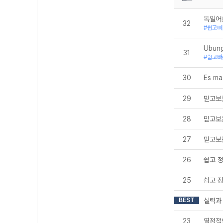
독일어를
32
#쉽고빠
Ubung
31
#쉽고빠
30
Es ma
29
믿고보
28
믿고보
27
믿고보
26
쉽고 
25
쉽고 
BEST
실력과
23
열정적인