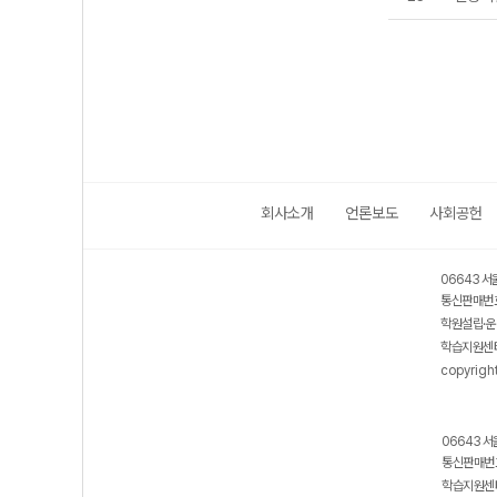
회사소개
언론보도
사회공헌
06643 서
통신판매번호
학원설립·운
학습지원센터
copyrigh
06643 서
통신판매번호
학습지원센터