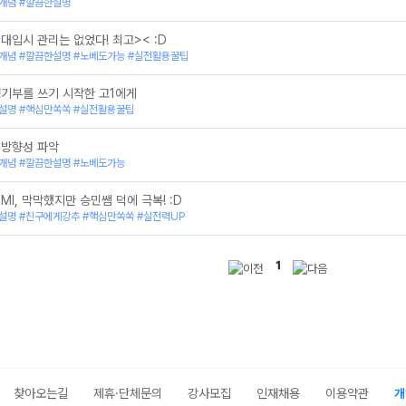
개념 #깔끔한설명
대입시 관리는 없었다! 최고>< :D
개념 #깔끔한설명 #노베도가능 #실전활용꿀팁
생기부를 쓰기 시작한 고1에게
설명 #핵심만쏙쏙 #실전활용꿀팁
 방향성 파악
개념 #깔끔한설명 #노베도가능
MI, 막막했지만 승민쌤 덕에 극복! :D
설명 #친구에게강추 #핵심만쏙쏙 #실전력UP
1
찾아오는길
제휴·단체문의
강사모집
인재채용
이용약관
개