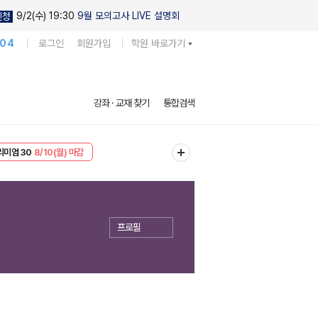
9/2(수) 19:30
9월 모의고사 LIVE 설명회
신청
104
로그인
회원가입
학원 바로가기
강좌 · 교재 찾기
통합검색
리미엄 30
8/10(월) 마감
EVENT
8/10(월) 마감
프로필