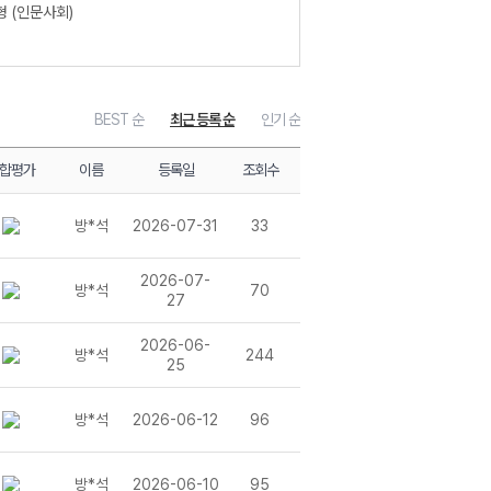
형 (인문사회)
우수형(인문자연)
합전형 (인문계)
BEST 순
최근 등록 순
인기 순
합평가
이름
등록일
조회수
방*석
2026-07-31
33
2026-07-
방*석
70
27
2026-06-
방*석
244
25
방*석
2026-06-12
96
방*석
2026-06-10
95