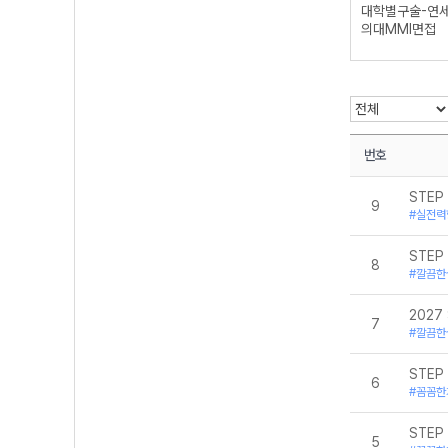
대학별구술-연
의대MMI면접
인문심층면접
일반면접
일반면접-공통
일반면접-인문
일반면접-자연
자연심층면접
번호
STEP
9
#실전력
STEP
8
#깔끔한
2027
7
#깔끔한
STEP
6
#꼼꼼한
STEP
5