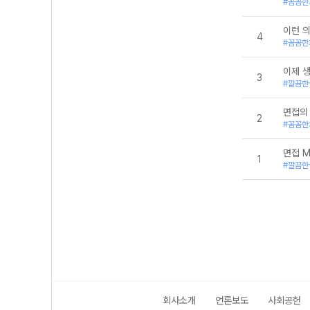
#꼼꼼한
이런 의
4
#꼼꼼한
이제 
3
#깔끔한
면접의
2
#꼼꼼한
면접 M
1
#깔끔한
회사소개
언론보도
사회공헌