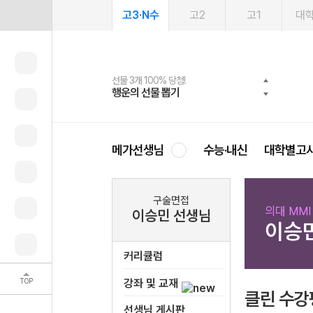
고3·N수
고2
고1
대
선물 3개 100% 당첨!
선물 100% 증정!
여름방학 스터디 캐시백
2027 러셀 단과
스마트러닝앱
메가패스
메가패스 수강생 무료혜택!
사회공헌 캠페인
행운의 선물 뽑기
메가스터디 X 올리브
메가런 썸머스쿨
강사 공개선발
설문 EVENT
3일 무료 체험권
메가클럽 멤버십
희망이룸 메가나눔
영
메가선생님
수능·내신
대학별고
구술면접
의대 MM
이승민 선생님
이승
커리큘럼
TOP
강좌 및 교재
클린 수강
선생님 게시판