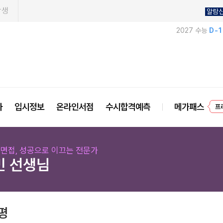
학생
알람
2027 수능
D-
프
사
입시정보
온라인서점
수시합격예측
메가패스
I 면접, 성공으로 이끄는 전문가
민 선생님
평