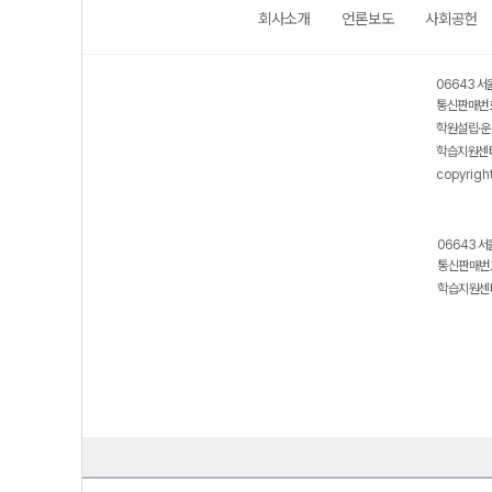
회사소개
언론보도
사회공헌
06643 서
통신판매번호
학원설립·운
학습지원센터
copyrigh
06643 서
통신판매번호
학습지원센터