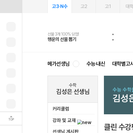
고3·N수
고2
고1
대
선물 3개 100% 당첨!
선물 100% 증정!
여름방학 스터디 캐시백
2027 러셀 단과
스마트러닝앱
메가패스
메가패스 수강생 무료혜택!
사회공헌 캠페인
행운의 선물 뽑기
메가스터디 X 올리브
메가런 썸머스쿨
강사 공개선발
설문 EVENT
3일 무료 체험권
메가클럽 멤버십
희망이룸 메가나눔
영
메가선생님
수능·내신
대학별고
수학
수능 수학
김성은 선생님
김성
커리큘럼
TOP
강좌 및 교재
클린 수강
선생님 게시판