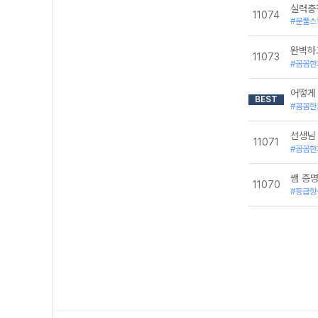
실력충
11074
#문풀스
완벽하
11073
#꼼꼼한
어떻게 
BEST
#꼼꼼한
선생님
11071
#꼼꼼한
쌤 증
11070
#등급향