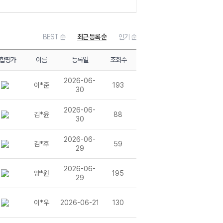
BEST 순
최근 등록 순
인기 순
합평가
이름
등록일
조회수
2026-06-
이*준
193
30
 문제풀이
2026-06-
김*윤
88
30
2026-06-
김*후
59
29
2026-06-
양*원
195
29
이*우
2026-06-21
130