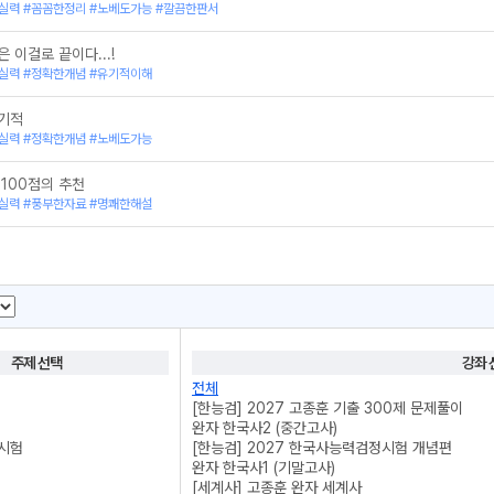
실력 #꼼꼼한정리 #노베도가능 #깔끔한판서
 이걸로 끝이다...!
실력 #정확한개념 #유기적이해
 기적
실력 #정확한개념 #노베도가능
100점의 추천
실력 #풍부한자료 #명쾌한해설
주제 선택
강좌 
전체
[한능검] 2027 고종훈 기출 300제 문제풀이
완자 한국사2 (중간고사)
시험
[한능검] 2027 한국사능력검정시험 개념편
완자 한국사1 (기말고사)
[세계사] 고종훈 완자 세계사