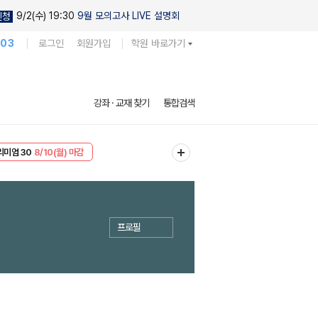
9/2(수) 19:30
9월 모의고사 LIVE 설명회
신청
103
로그인
회원가입
학원 바로가기
강좌 · 교재 찾기
통합검색
리미엄 30
8/10(월) 마감
EVENT
8/10(월) 마감
프로필