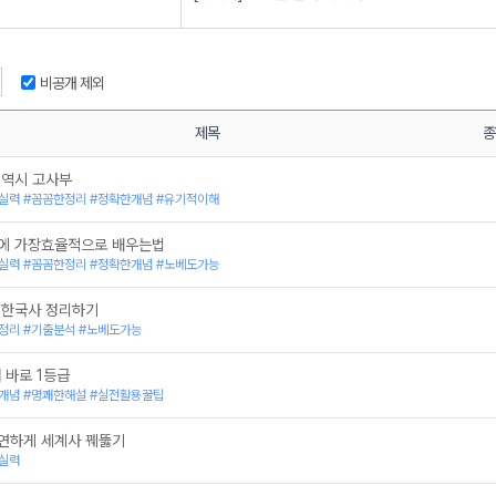
[한능검] 2026 한국사능력검정시험 개념편
[한능검] 2026 고종훈 기출 400제 문제풀이
[한능검] 고종훈 벼락치기 특강
[한능검] 고종훈 벼락치기 특강 (근현대사편)
비공개 제외
[한능검] 고종훈 한국사 기초 (시대 구분)
[한능검] 한국사능력검정시험 개념편
[한능검] 2025 고종훈 기출 400제 문제풀이
제목
종
[한능검] 한국사능력검정시험 개념편
[한능검] 고종훈 기출 400제 문제풀이
 역시 고사부
[한능검] 고종훈 한능검 하프 모의고사
실력 #꼼꼼한정리 #정확한개념 #유기적이해
[한능검] 고종훈 더 심플 한국사능력검정시험
[한국사능력검정시험] 고종훈 주제별 기출 115제
에 가장효율적으로 배우는법
[동아시아사] 2019 고종훈 동아시아사 개념편
실력 #꼼꼼한정리 #정확한개념 #노베도가능
 한국사 정리하기
정리 #기출분석 #노베도가능
 바로 1등급
개념 #명쾌한해설 #실전활용꿀팁
연하게 세계사 꿰뚫기
실력