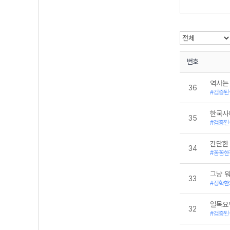
번호
역사는
36
#검증된
한국사
35
#검증된
간단한
34
#꼼꼼한
그냥 뭐
33
#정확한
일목요
32
#검증된