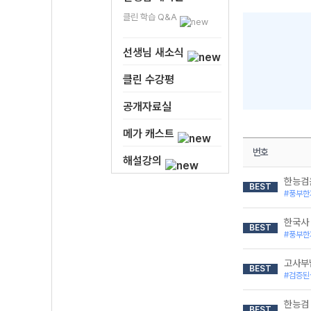
클린 학습 Q&A
선생님 새소식
클린 수강평
공개자료실
메가 캐스트
번호
해설강의
한능검
BEST
#풍부한
한국사
BEST
#풍부한
고사부
BEST
#검증된
한능검 
BEST