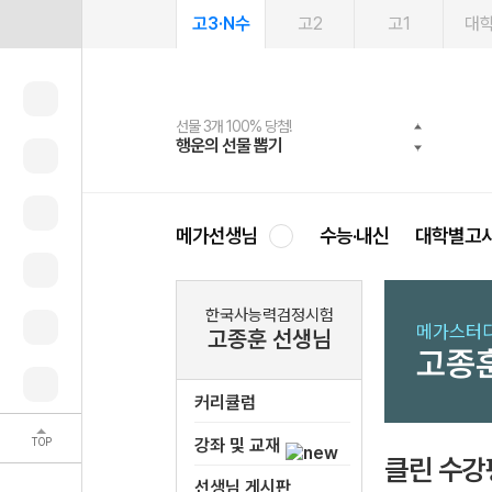
고3·N수
고2
고1
대
선물 3개 100% 당첨!
선물 100% 증정!
여름방학 스터디 캐시백
2027 러셀 단과
스마트러닝앱
메가패스
메가패스 수강생 무료혜택!
사회공헌 캠페인
행운의 선물 뽑기
메가스터디 X 올리브
메가런 썸머스쿨
강사 공개선발
설문 EVENT
3일 무료 체험권
메가클럽 멤버십
희망이룸 메가나눔
영
메가선생님
수능·내신
대학별고
한국사능력검정시험
메가스터디
고종훈 선생님
고종
커리큘럼
TOP
강좌 및 교재
클린 수강
선생님 게시판