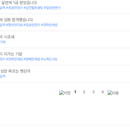
한 달만에 1급 받았습니다
실력 #꼼꼼한정리 #실전활용꿀팁 #깔끔한판서
에 심화 합격했습니다
실력 #풍부한자료 #꼼꼼한정리 #정확한개념
의 시조새
이해
이 되가는 기분
정리 #정확한개념 #명쾌한해설 #노베도가능
핵심만 찌르는 명강의
실력
1
2
3
4