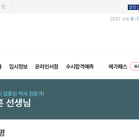
학생
알람
2027 수능
D-
프
사
입시정보
온라인서점
수시합격예측
메가패스
 검증된 역사 전문가!
훈 선생님
평