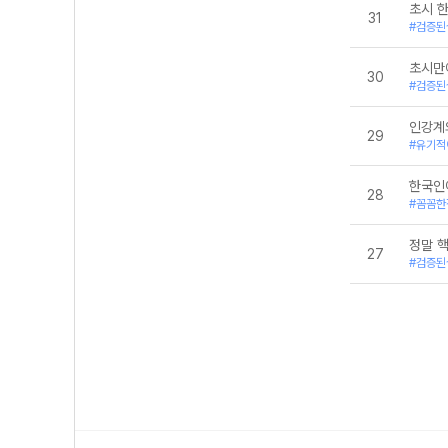
초시 
31
#검증된
초시만
30
#검증된
인강계
29
#유기적
한국인
28
#꼼꼼한
정말 
27
#검증된