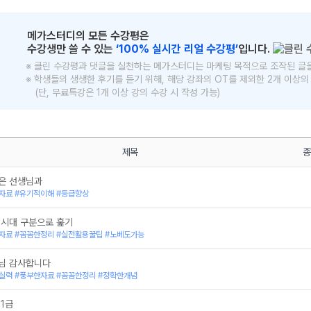
메가스터디의 모든 수강평은
수강생만 쓸 수 있는
‘100% 실시간 리얼 수강평’
입니다.
※ 클린 수강평과 댓글을 실천하는 메가스터디는 마케팅 목적으로 조작된 글
※ 학생들의 생생한 후기를 듣기 위해, 해당 강좌의 OT를 제외한 2개 이상
(단, 무료특강은 1개 이상 강의 수강 시 작성 가능)
메가스터디
제목
종
은 선생님과
자료 #유기적이해 #등급향상
 시대 구분으로 훑기
자료 #꼼꼼한정리 #실전활용꿀팁 #노베도가능
님 감사합니다
실력 #풍부한자료 #꼼꼼한정리 #정확한개념
1급