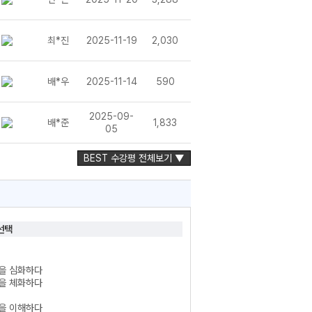
최*진
2025-11-19
2,030
배*우
2025-11-14
590
2025-09-
배*준
1,833
05
BEST 수강평 전체보기 ▼
선택
질을 심화하다
질을 체화하다
질을 이해하다