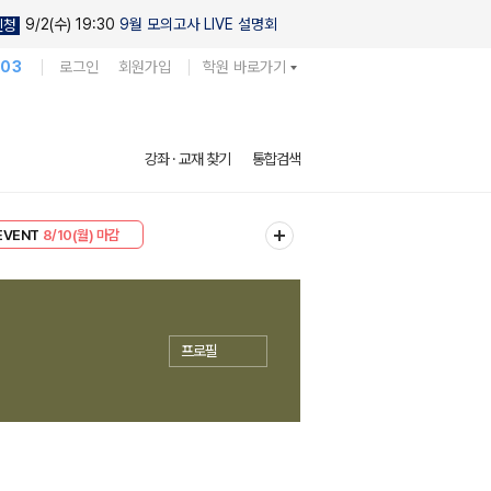
9/2(수) 19:30
9월 모의고사 LIVE 설명회
신청
103
로그인
회원가입
학원 바로가기
강좌 · 교재 찾기
통합검색
리미엄 30
8/10(월) 마감
EVENT
8/10(월) 마감
프로필