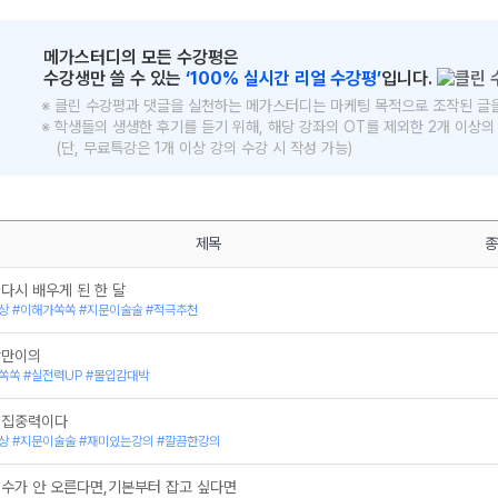
메가스터디의 모든 수강평은
수강생만 쓸 수 있는
‘100% 실시간 리얼 수강평’
입니다.
※ 클린 수강평과 댓글을 실천하는 메가스터디는 마케팅 목적으로 조작된 글
※ 학생들의 생생한 후기를 듣기 위해, 해당 강좌의 OT를 제외한 2개 이상
(단, 무료특강은 1개 이상 강의 수강 시 작성 가능)
메가스터디
제목
종
다시 배우게 된 한 달
상 #이해가쏙쏙 #지문이술술 #적극추천
항만이의
쏙쏙 #실전력UP #몰입감대박
 집중력이다
상 #지문이술술 #재미있는강의 #깔끔한강의
점수가 안 오른다면,기본부터 잡고 싶다면