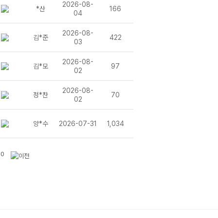
2026-08-
*산
166
04
국어 학습 RESET!
본질을 체화하다
2026-08-
김*준
422
화하다
03
2026-08-
김*모
97
02
본질을 이해하다
해하다
2026-08-
정*찬
70
02
양*수
2026-07-31
1,034
 파이널
10
을 올리다
다
못된 국어 공부 RESET
본질을 체화하다
화하다