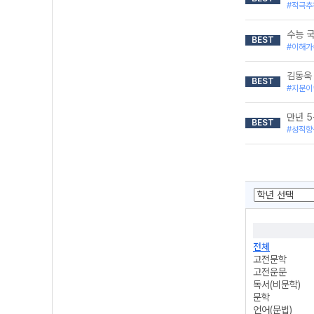
#적극추
수능 
BEST
#이해가
김동욱
BEST
#지문이
만년 5
BEST
#성적향
전체
고전문학
고전운문
독서(비문학)
문학
언어(문법)