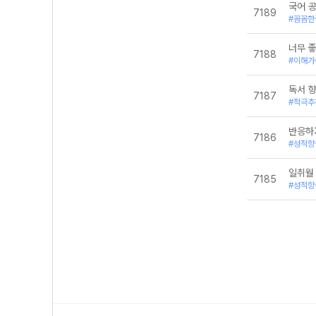
국어 공
7189
#꼼꼼한
너무 좋
7188
#이해가
독서 
7187
#적극추
반응하
7186
#성적향
일취월
7185
#성적향