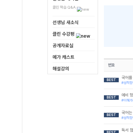
클린 학습 Q&A
선생님 새소식
클린 수강평
공개자료실
메가 캐스트
번호
해설강의
국어를 
BEST
#성적향
예비 
BEST
#이해가
국어는
BEST
#성적향
독서 
BEST