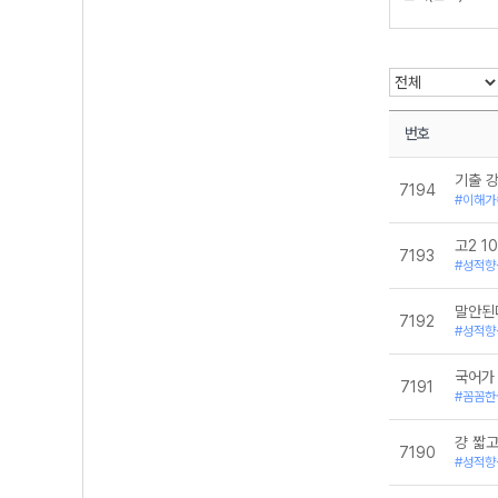
언어와 매체
운문문학
전범위
화법과 작문
번호
기출 
7194
#이해가
고2 1
7193
#성적향
말안된
7192
#성적향
국어가
7191
#꼼꼼한
걍 짧
7190
#성적향