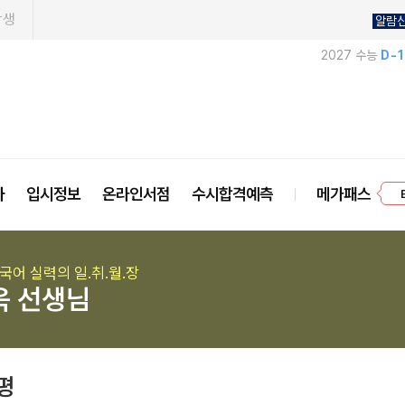
학생
알람
2027 수능
D-
프
사
입시정보
온라인서점
수시합격예측
메가패스
국어 실력의 일.취.월.장
욱 선생님
평