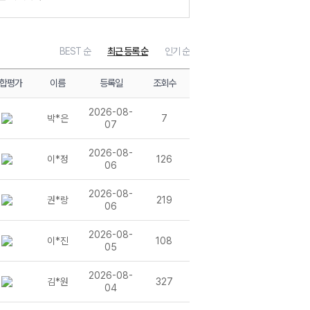
파이널
BEST 순
최근 등록 순
인기 순
질을 심화하다
화하다
국어 학습 RESET!
합평가
이름
등록일
조회수
화하다
2026-08-
박*은
7
질을 체화하다
07
2026-08-
이*정
126
06
해하다
질을 이해하다
2026-08-
권*랑
219
06
2026-08-
이*진
108
 파이널
05
2026-08-
김*원
327
04
 실력을 심화하다
화하다