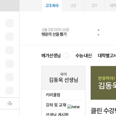
고3·N수
고2
고1
대
선물 3개 100% 당첨!
선물 100% 증정!
여름방학 스터디 캐시백
2027 러셀 단과
스마트러닝앱
메가패스
메가패스 수강생 무료혜택!
사회공헌 캠페인
행운의 선물 뽑기
메가스터디 X 올리브
메가런 썸머스쿨
강사 공개선발
설문 EVENT
3일 무료 체험권
메가클럽 멤버십
희망이룸 메가나눔
영
메가선생님
수능·내신
대학별고
국어
반응하라! 
김동욱 선생님
김동
커리큘럼
TOP
강좌 및 교재
클린 수강
선생님 게시판