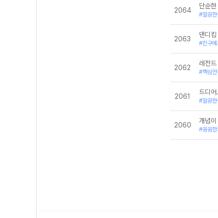
단순한 
2064
#깔끔한
2063
#친구에
레전드
2062
#핵심만
드디어
2061
#깔끔한
개념이
2060
#꼼꼼한