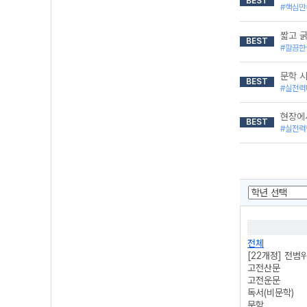
BEST
#핵심만
짧고 
BEST
#깔끔한
문학 시
BEST
#실전력
현장에서
BEST
#실전력
전체
[22개정] 전범
고전산문
고전운문
독서(비문학)
문학