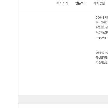
회사소개
언론보도
사회공헌
06643 서
통신판매번호
학원설립·운
학습지원센터
copyrigh
06643 서
통신판매번호
학습지원센터