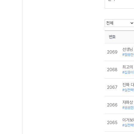
산문문학
언어와 매체
운문문학
전범위
현대산문
현대운문
화법과 작문
번호
선생님
2069
#깔끔한
최고의
2068
#집중이
진짜 
2067
#실전력
자화상
2066
#꼼꼼한
이거보
2065
#실전력