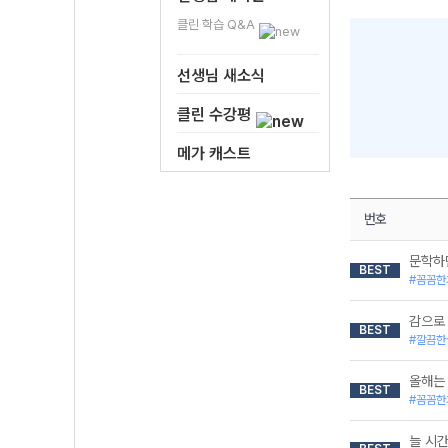
클린 학습 Q&A
선생님 새소식
클린 수강평
메가 캐스트
번호
문학하
BEST
#꼼꼼한
감으로
BEST
#깔끔한
올해는
BEST
#꼼꼼한
늘 시