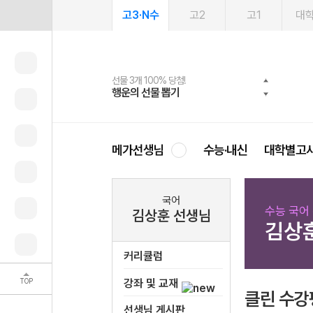
고3·N수
고2
고1
대
선물 3개 100% 당첨!
선물 100% 증정!
여름방학 스터디 캐시백
2027 러셀 단과
스마트러닝앱
메가패스
메가패스 수강생 무료혜택!
사회공헌 캠페인
행운의 선물 뽑기
메가스터디 X 올리브
메가런 썸머스쿨
강사 공개선발
설문 EVENT
3일 무료 체험권
메가클럽 멤버십
희망이룸 메가나눔
영
메가선생님
수능·내신
대학별고
국어
수능 국어
김상훈 선생님
김상
커리큘럼
TOP
강좌 및 교재
클린 수강
선생님 게시판