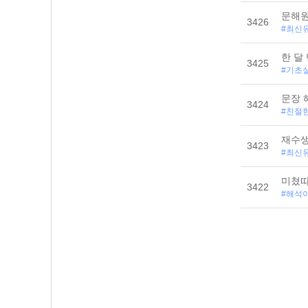
문해원
3426
#최신
한 달 
3425
#기초
문장 
3424
#친절
재수
3423
#최신
미쳤따
3422
#해석