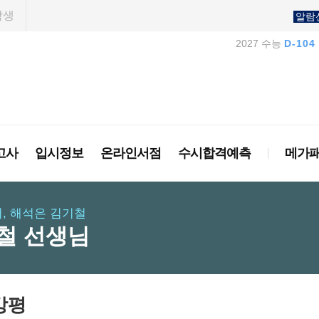
학생
알람
2027 수능
D-104
고사
입시정보
온라인서점
수시합격예측
메가
, 해석은 김기철
철 선생님
강평