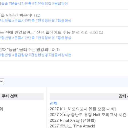
이술술 #문풀시간단축 #전유형해결 #등급향상
을 만난건 행운이다
(1)
분석탁월 #문풀시간단축 #전유형해결 #등급향상
 수능 전에 봤었으면..." 싶은 웰메이드 수능 분석 정리 강의
(1)
유형반영 #문풀시간단축 #전유형해결 #등급향상
진짜 "등급" 올려주는 명강의! :D
(1)
유형반영 #등급향상 #친절한설명 #집중이잘되는
주제 선택
강좌 
전체
범위
2027 K.U.N 모의고사 [9월 모평 대비]
2027 X-ray 중난도 유형 Half 모의고사 시즌 
2027 Final X-ray (유형별)
2027 중난도 Time Attack!