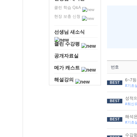
클린 학습 Q&A
현장 보충 신청
선생님 새소식
클린 수강평
공개자료실
번호
메가 캐스트
해설강의
6~7
BEST
#기초
성적의
BEST
#최신
해석은
BEST
#기초
수강평