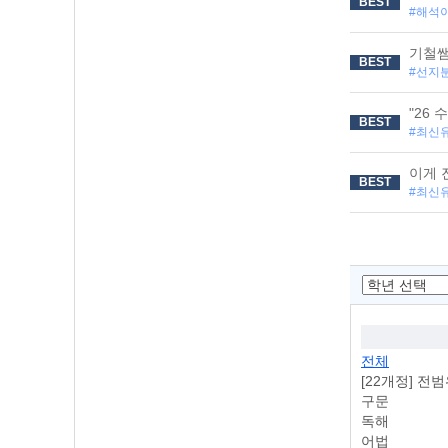
BEST
#해석
기철쌤
BEST
#선지
"26
BEST
#최신
이게 
BEST
#최신
전체
[22개정] 전
구문
독해
어법