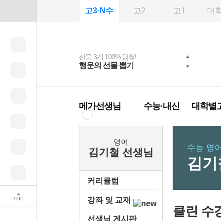
고3·N수
고2
고1
대
선물 3개 100% 당첨!
선물 100% 증정!
여름방학 스터디 캐시
2027 러셀 단과
스마트러닝앱
메가패스
메가패스 수강생 무료
사회공헌 캠페인
행운의 선물 뽑기
메가스터디 X 올리
강사 공개선발
설문 EVENT
3일 무료 체험권
희망이룸 메가나눔
백
혜택!
브영
메가런 썸머스쿨
메가클럽 멤버십
메가선생님
수능·내신
대학별
영어
수능 영어
김기철 선생님
김기
커리큘럼
TOP
강좌 및 교재
클린 수
선생님 게시판