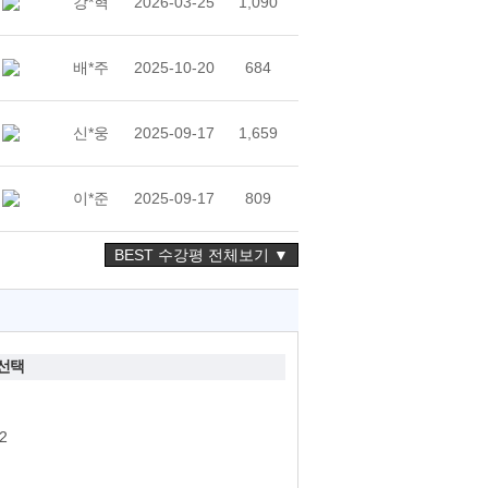
강*혁
2026-03-25
1,090
배*주
2025-10-20
684
신*웅
2025-09-17
1,659
이*준
2025-09-17
809
BEST 수강평 전체보기 ▼
선택
2