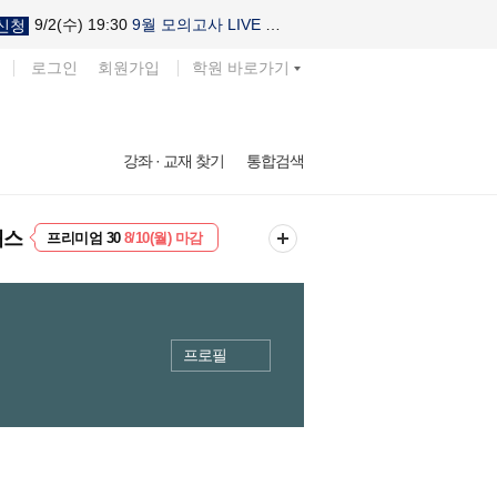
9/2(수) 19:30
9월 모의고사 LIVE 설명회
신청
로그인
회원가입
학원 바로가기
강좌 · 교재 찾기
통합검색
EVENT
8/10(월) 마감
패스
프리미엄 30
8/10(월) 마감
프로필