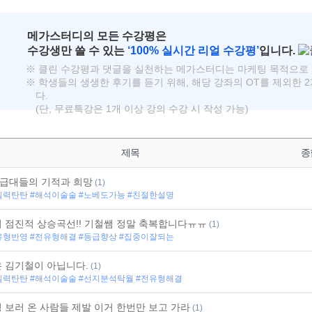
메가스터디의 모든 수강평은
수강생만 쓸 수 있는
‘100% 실시간 리얼 수강평’
입니다.
※ 클린 수강평과 댓글을 실천하는 메가스터디는 마케팅 목적으로 
※ 학생들의 생생한 후기를 듣기 위해, 해당 강좌의 OT를 제외한 
다.
메가스터디
(단, 무료특강은 1개 이상 강의 수강 시 작성 가능)
제목
종
등급대들의 기적과 희망
(1)
실력탄탄 #해석이술술 #노베도가능 #친절한설명
 점진적 상승곡선!! 기철쌤 정말 축복합니다ㅠㅠ
(1)
유형반영 #전유형해결 #등급향상 #집중이잘되는
 김기철이 아닙니다.
(1)
실력탄탄 #해석이술술 #선지분석탁월 #전유형해결
 보러 온 사람들 제발 이거 한번만 보고 가라
(1)