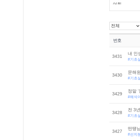
어휘
전범위
번호
내 인
3431
#기초
문해원
3430
#기초
정말 
3429
#해석
전 3
3428
#기초
떤땡님
3427
#선지