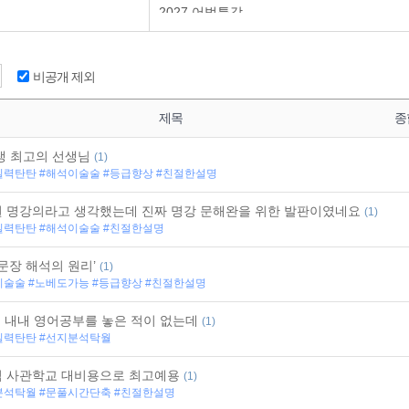
2027 어법특강
2027 K.U.N 모의고사 [6월 모평 대비]
2027 X-ray 중난도 유형 Half 모의고사 시즌 
2027 문제 접근의 원리 빈순삽편 [현장 VER]
비공개 제외
2027 문제 접근의 원리 빈순삽 편 [스튜디오 
2027 문제 접근의 원리 중난도 핵심유형편 [현
제목
종
2027 문제 접근의 원리 중난도 핵심유형 편 
2027 K.U.N 모의고사 [3월 학평 대비]
생 최고의 선생님
(1)
2027 문장 해석의 완성 [현장 VER]
실력탄탄 #해석이술술 #등급향상 #친절한설명
2027 문장 해석의 원리 [현장 VER]
2027 카이로스 VOCA 다의어&숙어편
 명강의라고 생각했는데 진짜 명강 문해완을 위한 발판이였네요
2027 기출완성! 지문 이해의 원리 [현장 VER
(1)
실력탄탄 #해석이술술 #친절한설명
2027 기출완성! 지문 이해의 원리 [스튜디오 
2027 카이로스 VOCA 기본편
‘문장 해석의 원리’
(1)
2027 문장 해석의 완성 [스튜디오 VER]
이술술 #노베도가능 #등급향상 #친절한설명
2027 기본 영문법
2027 No Base 문장 해석의 원리
년 내내 영어공부를 놓은 적이 없는데
2027 문장 해석의 원리 [스튜디오 VER]
(1)
실력탄탄 #선지분석탁월
[9월] 모의고사 지문 이해의 원리
2026 X-ray 중난도 유형 Half 모의고사
 사관학교 대비용으로 최고예용
2026 Final X-ray Full 모의고사
(1)
분석탁월 #문풀시간단축 #친절한설명
2026 Final X-ray (현장)