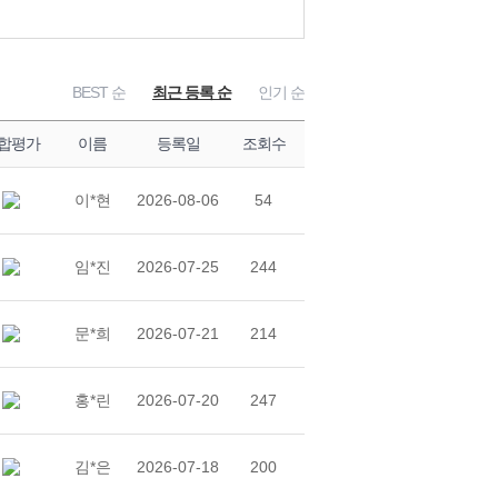
1
BEST 순
최근 등록 순
인기 순
VER]
장 VER]
합평가
이름
등록일
조회수
[스튜디오 VER]
이*현
2026-08-06
54
]
임*진
2026-07-25
244
VER]
문*희
2026-07-21
214
홍*린
2026-07-20
247
김*은
2026-07-18
200