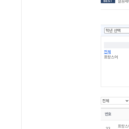
BEST
깔끔세련
전체
프랑스어
번호
프랑스
33