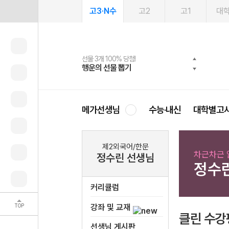
고3·N수
고2
고1
대
선물 3개 100% 당첨!
선물 100% 증정!
여름방학 스터디 캐시백
2027 러셀 단과
스마트러닝앱
메가패스
메가패스 수강생 무료혜택!
사회공헌 캠페인
행운의 선물 뽑기
메가스터디 X 올리브
메가런 썸머스쿨
강사 공개선발
설문 EVENT
3일 무료 체험권
메가클럽 멤버십
희망이룸 메가나눔
영
메가선생님
수능·내신
대학별고
제2외국어/한문
차근차근 
정수린 선생님
정수
커리큘럼
TOP
강좌 및 교재
클린 수강
선생님 게시판