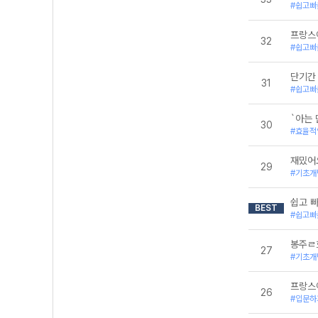
#쉽고빠
프랑스
32
#쉽고빠
단기간
31
#쉽고빠
`아는 
30
#효율적
재밌어요
29
#기초개
쉽고 빠
BEST
#쉽고빠
봉주ㄹ
27
#기초개
프랑스
26
#입문하