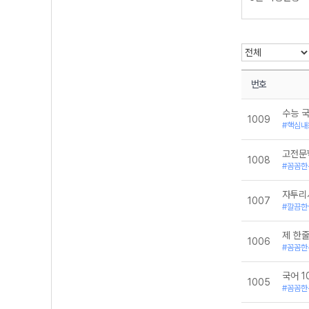
9월 학평변형
공통국어1-미래
공통국어1-비상(
공통국어1-비상(
공통국어1-창비
공통국어1-천재(
공통국어1-천재(
번호
공통국어1-해냄
공통국어2-미
수능 
1009
공통국어2-비상(
#핵심내
공통국어2-비상(
공통국어2-창비
고전문
공통국어2-천재
1008
#꼼꼼한
공통국어2-천재
공통국어2-해
자투리
독서 토론과 글
1007
#깔끔한
독서-동아
독서-미래엔
독서-비상
제 한
1006
독서-신사고
#꼼꼼한
독서와 작문-비
독서와 작문-해
국어 1
1005
문법(어휘·어법)
#꼼꼼한
문학
문학-금성