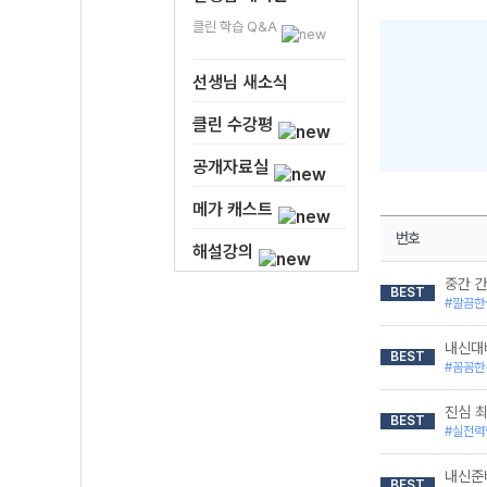
클린 학습 Q&A
선생님 새소식
클린 수강평
공개자료실
메가 캐스트
번호
해설강의
중간 
BEST
#깔끔한
내신대
BEST
#꼼꼼한
진심 
BEST
#실전력
내신준
BEST