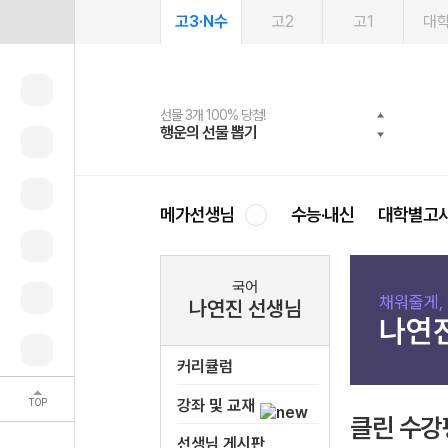
고3·N수
고2
고1
대
선물 3개 100% 당첨!
선물 100% 증정!
여름방학 스터디 캐시백
2027 러셀 단과
스마트러닝앱
메가패스
메가패스 수강생 무료혜택!
사회공헌 캠페인
행운의 선물 뽑기
메가스터디 X 올리브
메가런 썸머스쿨
강사 공개선발
설문 EVENT
3일 무료 체험권
메가클럽 멤버십
희망이룸 메가나눔
영
메가선생님
수능·내신
대학별고
국어
채워줄게,
나연진 선생님
나연
커리큘럼
TOP
강좌 및 교재
클린 수강
선생님 게시판