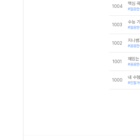
핵심 
문학-동아
1004
#깔끔한
문학-미래엔
문학-미래엔
문학-비상
수능 기
1003
문학-비상(한)
#깔끔한
문학-신사고
문학-천재
지니쌤
1002
문학-천재(김)
#꼼꼼한
문학-해냄에듀
수행평가
재밌는 
언어(문법)
1001
#꼼꼼한
언어와매체-미
전범위
내 수
화법과 언어-미
1000
#친절가
화법과 언어-비
화법과 언어-창
화법과 언어-해