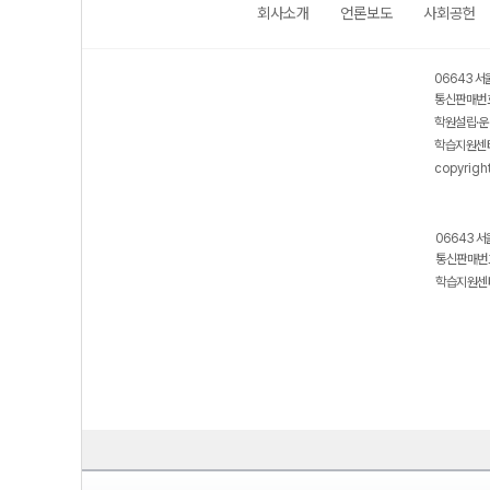
회사소개
언론보도
사회공헌
06643 서
통신판매번호
학원설립·운
학습지원센터
copyrigh
06643 서
통신판매번호
학습지원센터