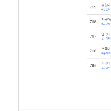
대학별구술-건
숭실대
대학별구술-홍
769
대학별논술 - 
#집중이
대학별논술 - 
대학별논술 - 
건국대
768
수리논술
#사고력
수리논술-기본
수리논술-심화
단국대
수II
767
#분석력
자연심층면접
자연심층면접-
건국대
적분과통계
766
#분석력
건국대
765
#사고력