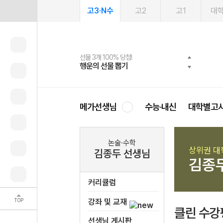
고3·N수
고2
고1
대
선물 3개 100% 당첨!
선물 100% 증정!
여름방학 스터디 캐시백
2027 러셀 단과
스마트러닝앱
메가패스
메가패스 수강생 무료혜택!
사회공헌 캠페인
행운의 선물 뽑기
메가스터디 X 올리브
메가런 썸머스쿨
강사 공개선발
설문 EVENT
3일 무료 체험권
메가클럽 멤버십
희망이룸 메가나눔
영
메가선생님
수능·내신
대학별고
논술·수학
상위권 대
김종두 선생님
김종
커리큘럼
TOP
강좌 및 교재
클린 수강
선생님 게시판