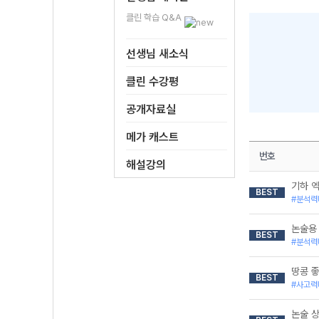
클린 학습 Q&A
선생님 새소식
클린 수강평
공개자료실
메가 캐스트
번호
해설강의
기하 
BEST
#분석력
논술용
BEST
#분석력
땅콩 좋
BEST
#사고력
논술 