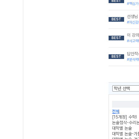
BEST
#핵심기
선생님
BEST
#자신감
이 강의
BEST
#사고력
답안작
BEST
#분석력
전체
[15개정] 수학l
논술첨삭-수리
대학별 논술
대학별 논술-가