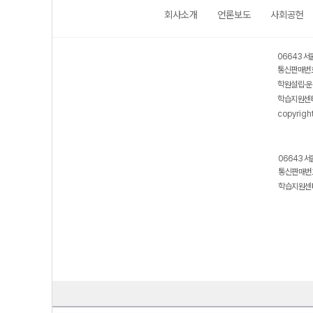
회사소개
언론보도
사회공헌
06643 서
통신판매번호
학원설립·운
학습지원센터
copyrigh
06643 서
통신판매번호
학습지원센터