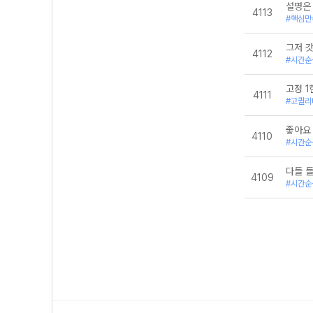
설명은
4113
#핵심만
그저 
4112
#시간순
고정 1
4111
#고퀄리
좋아요
4110
#시간순
다들 
4109
#시간순