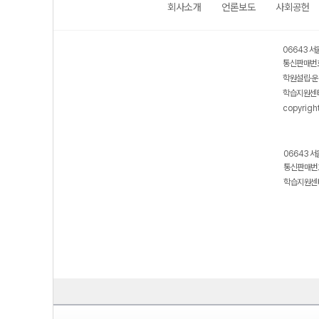
회사소개
언론보도
사회공헌
06643 서
통신판매번호
학원설립·운
학습지원센터
copyrigh
06643 서
통신판매번호
학습지원센터