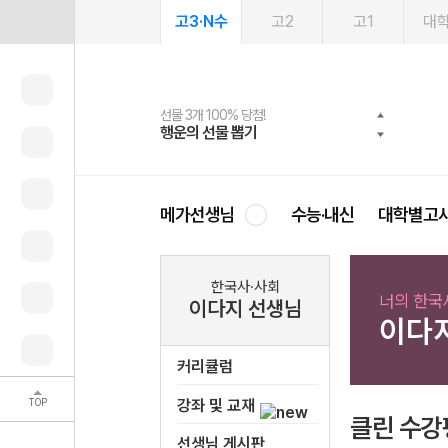
고3·N수
고2
고1
대
선물 3개 100% 당첨!
선물 100% 증정!
여름방학 스터디 캐시백
2027 러셀 단과
스마트러닝앱
메가패스
메가패스 수강생 무료혜택!
사회공헌 캠페인
행운의 선물 뽑기
메가스터디 X 올리브
메가런 썸머스쿨
강사 공개선발
설문 EVENT
3일 무료 체험권
메가클럽 멤버십
희망이룸 메가나눔
영
메가선생님
수능·내신
대학별고
한국사·사회
너의 한국
이다지 선생님
이다
커리큘럼
TOP
강좌 및 교재
클린 수강
선생님 게시판