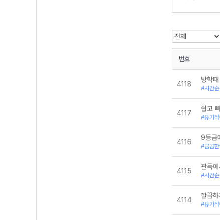
통합사회
한국사
번호
방학때
4118
#시간순
쉽고 
4117
#유기적
9등급
4116
#꼼꼼한
관독에
4115
#시간순
깔끔하
4114
#유기적