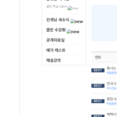
클린 학습 Q&A
선생님 새소식
클린 수강평
공개자료실
메가 캐스트
번호
해설강의
통사는
BEST
#깔끔한
한국사
BEST
#시간순
통합사
BEST
#깔끔한
짹짹이
BEST