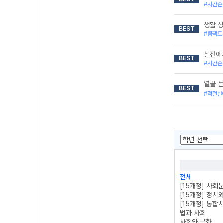
#시간순
생활 
BEST
#콤팩트
실전에
BEST
#시간순
열끝 듣
BEST
#적절한
전체
[15개정] 사회
[15개정] 정치
[15개정] 통합
법과 사회
사회와 문화