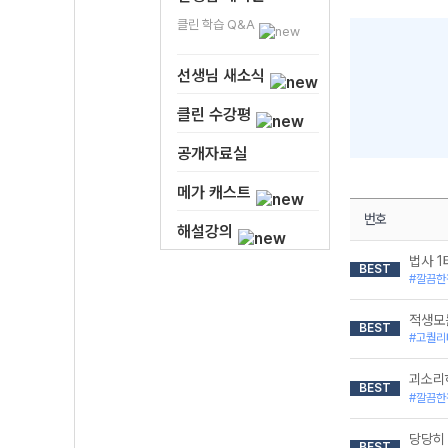
클린 학습 Q&A
선생님 새소식
클린 수강평
공개자료실
메가 캐스트
번호
해설강의
법사 1
BEST
#깔끔한
적생모
BEST
#고퀄리
괴소리
BEST
#깔끔한
당당히
BEST