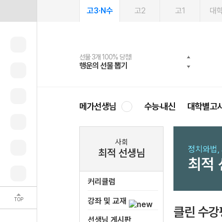
고3·N수
고2
고1
대
선물 3개 100% 당첨!
선물 100% 증정!
여름방학 스터디 캐시백
2027 러셀 단과
스마트러닝앱
메가패스
메가패스 수강생 무료혜택!
사회공헌 캠페인
행운의 선물 뽑기
메가스터디 X 올리브
메가런 썸머스쿨
강사 공개선발
설문 EVENT
3일 무료 체험권
메가클럽 멤버십
희망이룸 메가나눔
영
메가선생님
수능·내신
대학별고
사회
정치와법, 
최적 선생님
최적
커리큘럼
TOP
강좌 및 교재
클린 수강
선생님 게시판