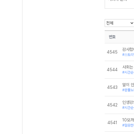
정치
통합사회
번호
감사합
4545
#스토리
사회는
4544
#시간순
말이 안
4543
#문풀노
인생강
4542
#시간순
10모까
4541
#깔끔한