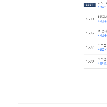
법사 1
BEST
#깔끔한
1등급
4539
#시간순
백 번
4538
#시간순
최적선
4537
#문풀노
최적쌤 
4536
#콤팩트