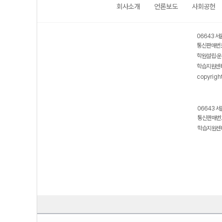
회사소개
언론보도
사회공헌
06643 서
통신판매번호
학원설립·운
학습지원센터
copyrigh
06643 서
통신판매번호
학습지원센터