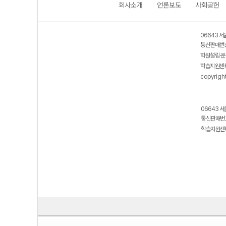
회사소개
언론보도
사회공헌
06643 서
통신판매번호
학원설립·운
학습지원센터
copyrigh
06643 서
통신판매번호
학습지원센터