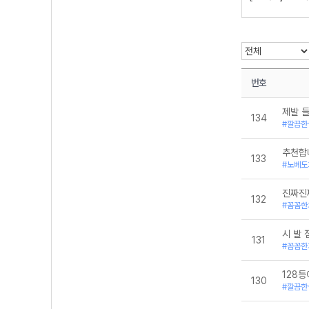
[22개정] 대수
[22개정] 미적분
[22개정] 미적분
[22개정] 확률
10월 학평변형
3월 학평변형
6월 학평변형
번호
9월 학평변형
경제 수학-씨마
제발 
134
공통수학1-지학
#깔끔한
공통수학1-천재(
공통수학2-미
추천합
공통수학2-지
133
#노베도
공통수학2-천재(
대수-천재
진짜진
미적분l-천재
132
#꼼꼼한
확률과 통계-천
시 발 
131
#꼼꼼한
128등
130
#깔끔한