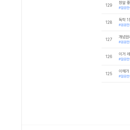
정말 
129
#깔끔한
독학 
128
#꼼꼼한
개념원
127
#꼼꼼한
이거 
126
#깔끔한
이해가
125
#깔끔한