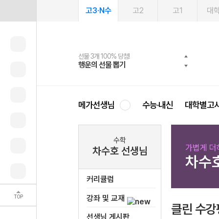
고3·N수
고2
고1
대
선물 3개 100% 당첨!
선물 100% 증정!
여름방학 스터디 캐시백
2027 러셀 단과
스마트러닝앱
메가패스
메가패스 수강생 무료혜택!
사회공헌 캠페인
행운의 선물 뽑기
메가스터디 X 올리브
메가런 썸머스쿨
강사 공개선발
설문 EVENT
3일 무료 체험권
메가클럽 멤버십
희망이룸 메가나눔
영
메가선생님
수능·내신
대학별고
수학
가볍게 더
차수호 선생님
차수
커리큘럼
TOP
강좌 및 교재
클린 수강
선생님 게시판