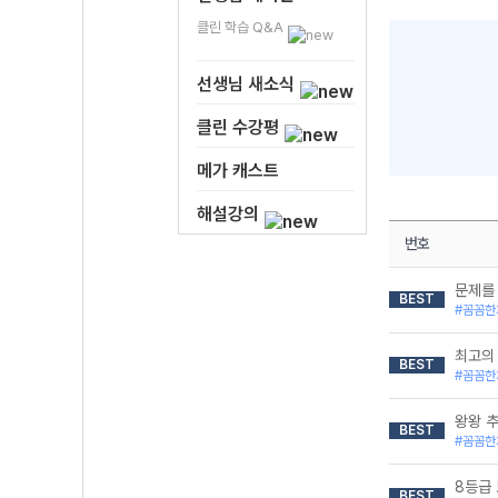
클린 학습 Q&A
선생님 새소식
클린 수강평
메가 캐스트
해설강의
번호
문제를
BEST
#꼼꼼한
최고의 
BEST
#꼼꼼한
왕왕 추
BEST
#꼼꼼한
8등급
BEST