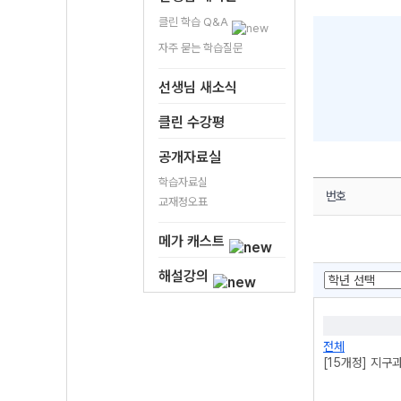
클린 학습 Q&A
자주 묻는 학습질문
선생님 새소식
클린 수강평
공개자료실
학습자료실
번호
교재정오표
메가 캐스트
해설강의
전체
[15개정] 지구과