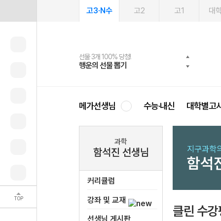
고3·N수
고2
고1
대
선물 3개 100% 당첨!
선물 100% 증정!
여름방학 스터디 캐시백
2027 러셀 단과
스마트러닝앱
메가패스
메가패스 수강생 무료혜택!
사회공헌 캠페인
행운의 선물 뽑기
메가스터디 X 올리브
메가런 썸머스쿨
강사 공개선발
설문 EVENT
3일 무료 체험권
메가클럽 멤버십
희망이룸 메가나눔
영
메가선생님
수능·내신
대학별고
과학
지구과학의
함석진 선생님
함석
커리큘럼
TOP
강좌 및 교재
클린 수강
선생님 게시판