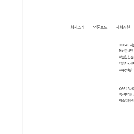
회사소개
언론보도
사회공헌
06643 서
통신판매번호
학원설립·운
학습지원센터
copyrigh
06643 서
통신판매번호
학습지원센터