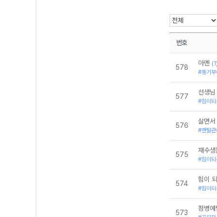
번호
아멘
(1
578
#동기부
선생님
577
#힘이되
살면서
576
#멘탈관
재수생
575
#힘이되
힘이 
574
#힘이되
정병예
573