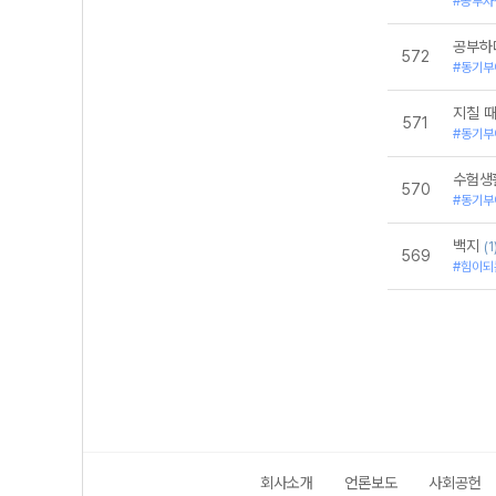
#공부자
공부하
572
#동기부
지칠 
571
#동기부
수험생
570
#동기부
백지
(1
569
#힘이되
회사소개
언론보도
사회공헌