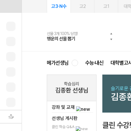
고3·N수
고2
고1
대
선물 3개 100% 당첨!
선물 100% 증정!
여름방학 스터디 캐시백
2027 러셀 단과
스마트러닝앱
메가패스
메가패스 수강생 무료혜택!
사회공헌 캠페인
행운의 선물 뽑기
메가스터디 X 올리브
메가런 썸머스쿨
강사 공개선발
설문 EVENT
3일 무료 체험권
메가클럽 멤버십
희망이룸 메가나눔
영
메가선생님
수능·내신
대학별고
학습심리
슬기로운 
김종환 선생님
김종
강좌 및 교재
선생님 게시판
TOP
클린 수강
클린 학습 Q&A