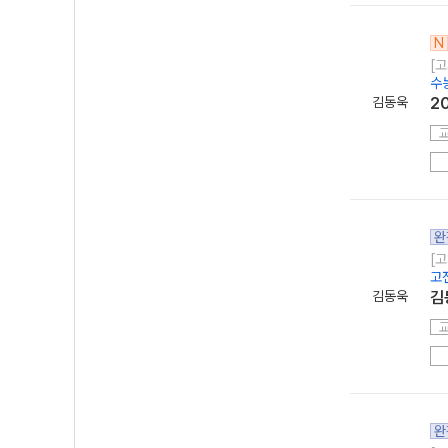
N
[고
수
김동욱
2
완
[고
고
김동욱
김
완