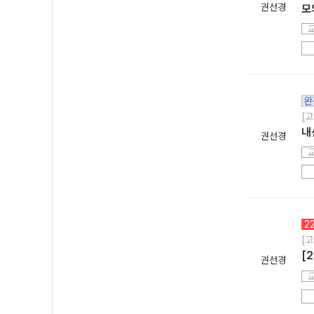
권선경
모의
완
[고
내
권선경
2
[고
[
권선경