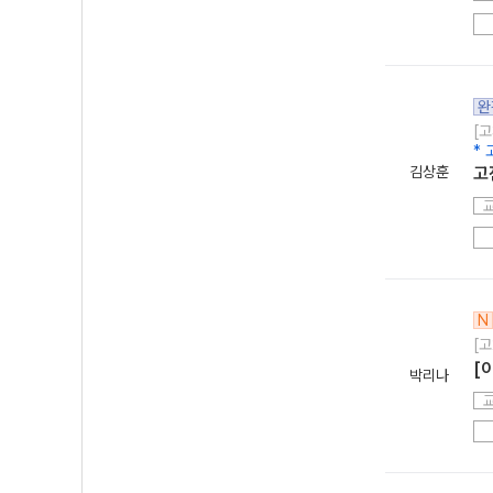
완
[고
* 
김상훈
고
N
[고
[
박리나