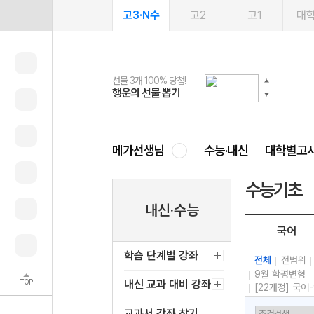
고3·N수
고2
고1
대
선물 3개 100% 당첨!
선물 100% 증정!
여름방학 스터디 캐시백
2027 러셀 단과
스마트러닝앱
메가패스
메가패스 수강생 무료혜택!
사회공헌 캠페인
행운의 선물 뽑기
메가스터디 X 올리브
메가런 썸머스쿨
강사 공개선발
설문 EVENT
3일 무료 체험권
메가클럽 멤버십
희망이룸 메가나눔
영
메가선생님
수능·내신
대학별고
수능기초
내신·수능
국어
학습 단계별 강좌
전체
전범위
9월 학평변형
TOP
내신 교과 대비 강좌
[22개정] 국어
교과서 강좌 찾기