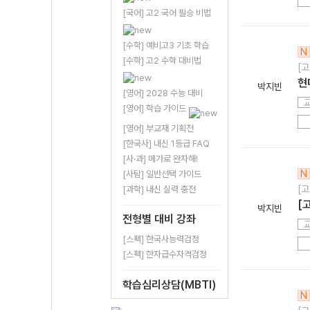
[국어] 고2 국어 필승 비법
[수학] 예비고3 기초 학습
N
[수학] 고2 수학 대비법
[고
현
박지빈
[영어] 2028 수능 대비
[영어] 학습 가이드
[영어] 부교재 기획전
[한국사] 내신 1등급 FAQ
[사·과] 메가로 완자해!
N
[사탐] 일반선택 가이드
[고
[과학] 내신 실력 충전
[
박지빈
전형별 대비 강좌
[스펙] 한국사능력검정
[스펙] 한자급수자격검정
학습심리상담(MBTI)
N