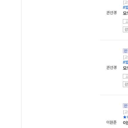
[고
#
권선경
모
강
완
[고
#
권선경
모
강
완
[고
★
이원준
이