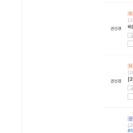
N
[고
비
권선경
N
[고
[
권선경
완
[고
#