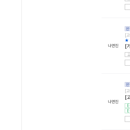
완
[고
★
나연진
[
완
[고
[
나연진
E
E