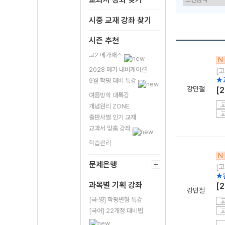
시중 교재 강좌 찾기
시즌 추천
고2 메가패스
N
2028 메가 내비게이션
[고
★
9월 학평 대비 특강
강민철
[
여름방학 대특강
개념원리 ZONE
출판사별 인기 교재
교과서 맞춤 강좌
학습관리
N
문제은행
[고
★
과목별 기획 강좌
[
강민철
[국·영] 학평변형 특강
[국어] 22개정 대비법