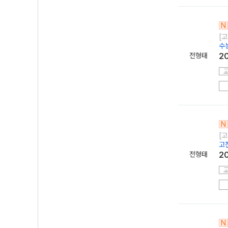
N
[고
수
전형태
2
N
[고
고
전형태
2
N