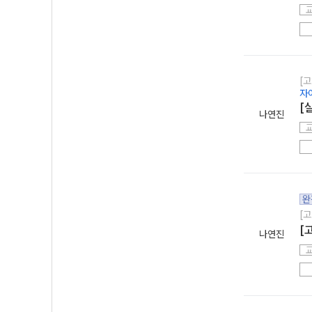
[고
자
[
나연진
완
[고
[
나연진