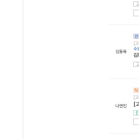
완
[고
수
김동욱
김
N
[고
[
나연진
E