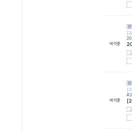
완
[고
2
박석준
2
완
[고
#
박석준
[