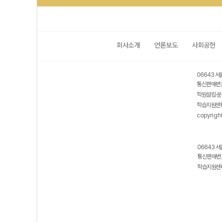
회사소개
언론보도
사회공헌
06643 서
통신판매번호
학원설립·운
학습지원센터
copyrigh
06643 서
통신판매번호
학습지원센터