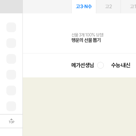
고3·N수
고2
고
선물 3개 100% 당첨!
선물 100% 증정!
여름방학 스터디 캐시백
2027 러셀 단과
스마트러닝앱
메가패스
메가패스 수강생 무료혜택!
사회공헌 캠페인
행운의 선물 뽑기
메가스터디 X 올리브
메가런 썸머스쿨
강사 공개선발
설문 EVENT
3일 무료 체험권
메가클럽 멤버십
희망이룸 메가나눔
영
메가선생님
수능·내신
TOP