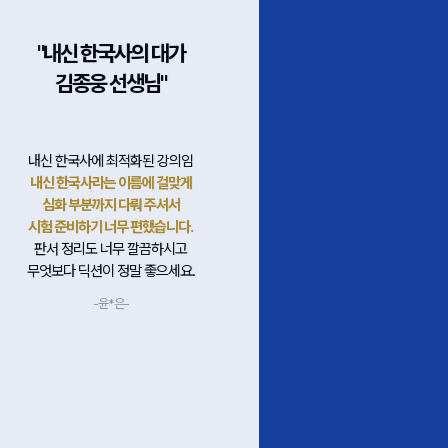
"내신 한국사의 대가
"꼼꼼한 뿐만
김종웅 선생님"
집중력까지 챙긴 
내신 한국사에 최적화된 강의임
다지쌤 강의는 중간중
내신 한국사라는 이름에 걸맞게
잘 될 수 있게 예시도
심화 부분까지 다뤄 주셔서
설명해 주시고, 동기부
시험 준비하기 너무 편했습니다.
해 주셔서 집중력 있게 볼
판서 정리도 너무 깔끔하시고
교재와 판서가 꼼꼼하게
무엇보다 딕션이 정말 좋으세요.
흐름 잡기도 편
내용도 쉽게 느껴
-윤*은-
-안*주-