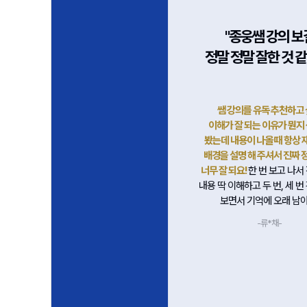
"다지쌤 덕분에 이제는
"종웅쌤 강의 보
우지 않고 이해를 합니다."
정말 정말 잘한 것 
순히 사건을 나열하는 방식이 아니라,
쌤 강의를 유독 추천하고
역사 속 인물들의 입장과 갈등을 중심
이해가 잘 되는 이유가 뭔지
로 설명해 주셔서 마치 드라마를 보듯
봤는데 내용이 나올 때 항상
수업을 들을 수 있었습니다.
배경을 설명 해 주셔서 진짜 
선 전기의 정책 변화나 개혁 과정도
너무 잘 되요!
한 번 보고 나서
야기처럼 풀어 주셔서, 따로 외우지
내용 딱 이해하고 두 번, 세 번
아도 자연스럽게 기억에 남았습니다.
보면서 기억에 오래 남아
-유*예-
-류*채-