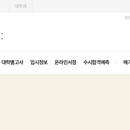
1
대학생
2
대학별고사
입시정보
온라인서점
수시합격예측
메