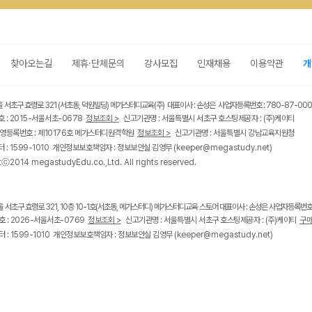
찾아오는길
제휴·단체문의
강사모집
인재채용
이용약관
개
울 서초구 효령로 321 (서초동, 덕원빌딩) 메가스터디교육(주) 대표이사 : 손성은 사업자등록번호 : 780-87-00
 : 2015-서울서초-0678
정보조회 >
신고기관명 : 서울특별시 서초구 호스팅제공자 : (주)케이티
영등록번호 : 제10176호 메가스터디원격학원
정보조회 >
신고기관명 : 서울특별시 강남교육지원청
 : 1599-1010 개인정보보호책임자 : 정보보안실 김영무
(keeper@megastudy.net)
tⓒ2014 megastudyEdu.co.,Ltd. All rights reserved.
울 서초구 효령로 321, 10층 10-1호(서초동, 메가스터디) 메가스터디교육 스토어 대표이사 : 손성은 사업자등록번호 :
 : 2026-서울서초-0769
정보조회 >
신고기관명 : 서울특별시 서초구 호스팅제공자 : (주)케이티
구매
 : 1599-1010 개인정보보호책임자 : 정보보안실 김영무
(keeper@megastudy.net)