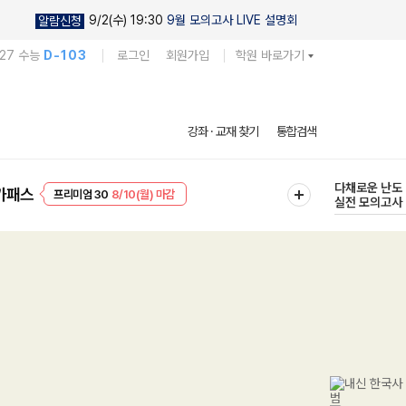
9/2(수) 19:30
9월 모의고사 LIVE 설명회
알람신청
027 수능
D-103
로그인
회원가입
학원 바로가기
현우진의
강좌 · 교재 찾기
통합검색
킬링캠프 시즌
프리미엄 30
8/10(월) 마감
다채로운 난도
가패스
EVENT
8/10(월) 마감
실전 모의고사