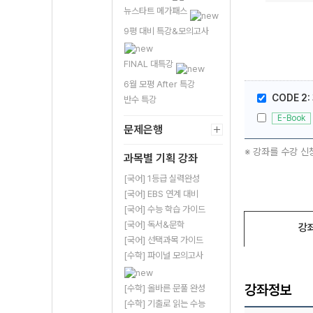
뉴스타트 메가패스
9평 대비 특강&모의고사
FINAL 대특강
6월 모평 After 특강
CODE 2
반수 특강
E-Book
문제은행
※ 강좌를 수강 신
과목별 기획 강좌
[국어] 1등급 실력완성
[국어] EBS 연계 대비
[국어] 수능 학습 가이드
[국어] 독서&문학
강
[국어] 선택과목 가이드
[수학] 파이널 모의고사
강좌정보
[수학] 올바른 문풀 완성
[수학] 기출로 읽는 수능