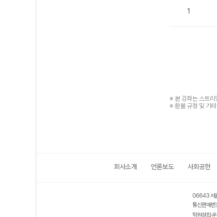
1
※ 본 강좌는 스트
※ 환불 규정 및 기
회사소개
언론보도
사회공헌
06643 서
통신판매번호
학원설립·운