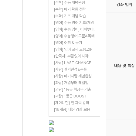
[수학] 수능 개념완성
강좌 범위
[수학] 메가 확통 전략
[수학] 기초 개념 학습
[영어] 수능 영어 기초/개념
[영어] 수능 영어, 어휘부터!
[영어] 수능영어 구문&독해
[영어] 어휘 & 듣기
[영어] 영어 교재 모음.ZIP
[한국사] 부담없이 시작!
[사탐] LAST CHANCE
내용 및 특징
[사탐] 실력완성&문풀
[사탐] 메가사탐 개념완성
[과탐] 개념부터 레벨업
[과탐] 1등급 핵심은 기출
[과탐] 1등급 BOOST
[제2외·한] 전 과목 강좌
[15개정] 내신 강좌 모음