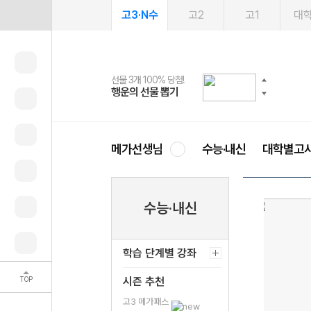
고3·N수
고2
고1
대
선물 3개 100% 당첨!
선물 100% 증정!
여름방학 스터디 캐시백
2027 러셀 단과
스마트러닝앱
메가패스
메가패스 수강생 무료혜택!
사회공헌 캠페인
행운의 선물 뽑기
메가스터디 X 올리브
메가런 썸머스쿨
강사 공개선발
설문 EVENT
3일 무료 체험권
메가클럽 멤버십
희망이룸 메가나눔
영
메가선생님
수능·내신
대학별고
수능·내신
학습 단계별 강좌
TOP
시즌 추천
고3 메가패스