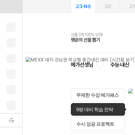
고3·N수
고2
고
선물 3개 100% 당첨!
선물 100% 증정!
여름방학 스터디 캐시백
2027 러셀 단과
스마트러닝앱
메가패스
메가패스 수강생 무료혜택!
사회공헌 캠페인
행운의 선물 뽑기
메가스터디 X 올리브
메가런 썸머스쿨
강사 공개선발
설문 EVENT
3일 무료 체험권
메가클럽 멤버십
희망이룸 메가나눔
영
메가선생님
수능·내신
무제한 수강 메가패스
9평 대비 학습 전략
TOP
수시 성공 프로젝트