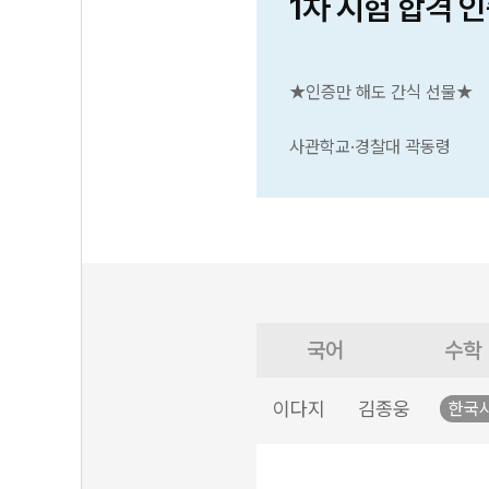
1차 시험 합격 
★인증만 해도 간식 선물★
사관학교·경찰대 곽동령
국어
수학
이다지
김종웅
한국