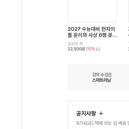
2027 수능대비 현자의
돌 윤리와 사상 6평 분
석서&EBS 수능완성 연
임수민
저
계 N제
22,500원
(10%↓)
강의 수강은
스마트러닝
공지사항
8/14(금) 택배 쉬는 날 배송