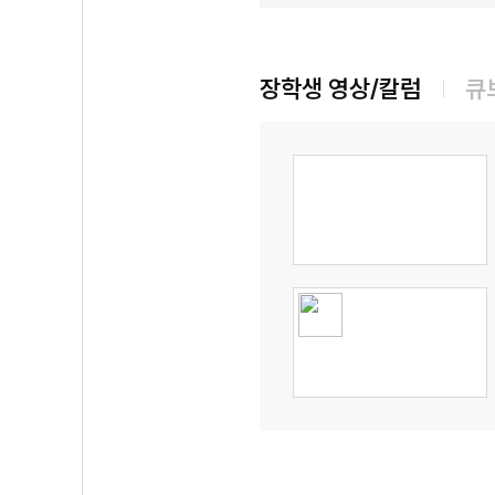
장학생 영상/칼럼
큐