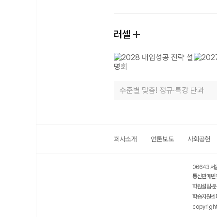
러셀
수준별 맞춤! 정규·특강 단과
회사소개
언론보도
사회공헌
06643 서
통신판매번호
학원설립·운
학습지원센터
copyrigh