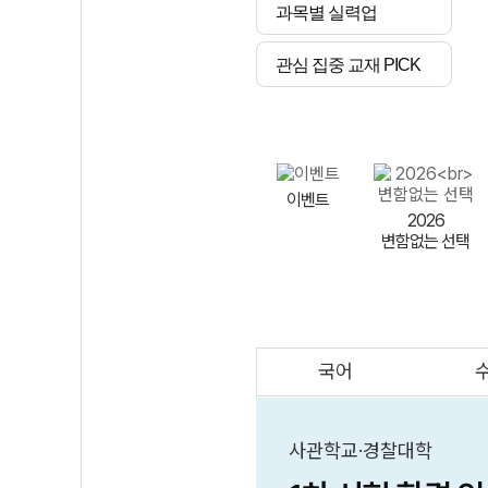
과목별 실력업
관심 집중 교재 PICK
이벤트
2026
변함없는 선택
국어
AI
스마트 매쓰
인테그랄/
큐브/김급식
사관학교·경찰대학