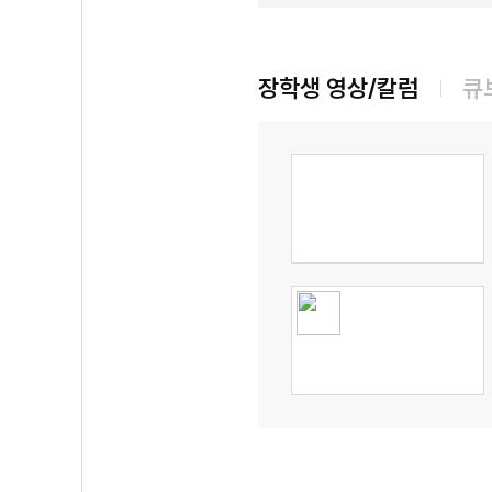
장학생 영상/칼럼
큐