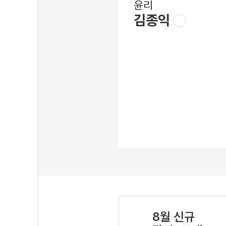
윤리
김종익
8월 신규