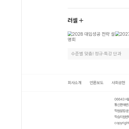
러셀
수준별 맞춤! 정규·특강 단과
회사소개
언론보도
사회공헌
06643 서
통신판매번호
학원설립·운
학습지원센터
copyrigh