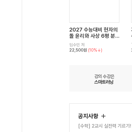
2027 수능대비 현자의
돌 윤리와 사상 6평 분
석서&EBS 수능완성 연
임수민
저
계 N제
22,500원
(10%↓)
강의 수강은
스마트러닝
공지사항
[수학] 2교시 실전력 기르기