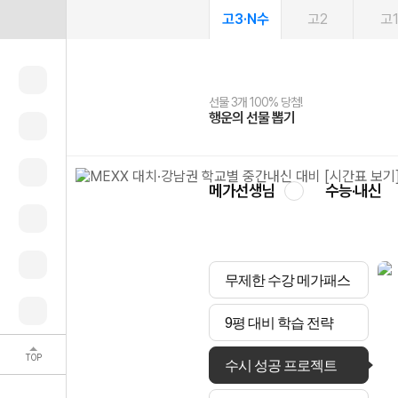
고3·N수
고2
고
선물 3개 100% 당첨!
선물 100% 증정!
여름방학 스터디 캐시백
2027 러셀 단과
스마트러닝앱
메가패스
메가패스 수강생 무료혜택!
사회공헌 캠페인
행운의 선물 뽑기
메가스터디 X 올리브
메가런 썸머스쿨
강사 공개선발
설문 EVENT
3일 무료 체험권
메가클럽 멤버십
희망이룸 메가나눔
영
메가선생님
수능·내신
무제한 수강 메가패스
9평 대비 학습 전략
TOP
수시 성공 프로젝트