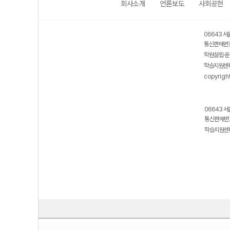
회사소개
언론보도
사회공헌
06643 서
통신판매번호
학원설립·운
학습지원센터
copyrigh
06643 서
통신판매번호
학습지원센터