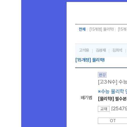
화학 정훈구 선생님
지구과학 장풍 선생님
전체
[15개정] 물리학l
[15개
화학 정우정 선생님
화학 우마리아 선생님
고석용
김성재
김희석
물리학 배기범 선생님
[15개정] 물리학l
완강
[고3·N수] 수
※수능 물리학 
배기범
[물리학I] 필수
교재
OT