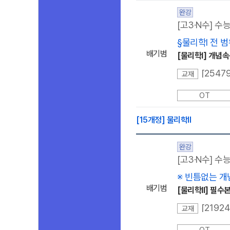
완강
[고3·N수] 수
§물리학Ⅰ 전 범
배기범
[물리학l] 개념속성
교재
OT
[15개정] 물리학ll
완강
[고3·N수] 수
※ 빈틈없는 개
배기범
[물리학ll] 필수
[219
교재