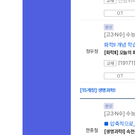
전범위
교재
OT
완강
[고3·N수] 수
화학ll 개념 
정우정
[화학ll] 오늘의
[1917
교재
OT
[15개정] 생명과학l
완강
[고3·N수] 수
■ 압축적으로,
한종철
[생명과학l] 속