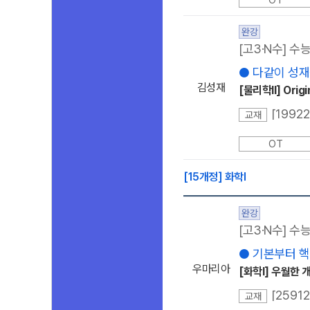
OT
완강
[고3·N수] 수
● 다같이 성재쌤
김성재
[물리학ll] Orig
[1992
교재
OT
[15개정] 화학l
완강
[고3·N수] 수
● 기본부터 핵
우마리아
[화학l] 우월한
교재