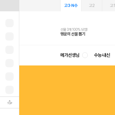
고3·N수
고2
고
선물 3개 100% 당첨!
선물 100% 증정!
여름방학 스터디 캐시백
2027 러셀 단과
스마트러닝앱
메가패스
메가패스 수강생 무료혜택!
사회공헌 캠페인
행운의 선물 뽑기
메가스터디 X 올리브
메가런 썸머스쿨
강사 공개선발
설문 EVENT
3일 무료 체험권
메가클럽 멤버십
희망이룸 메가나눔
영
메가선생님
수능·내신
TOP