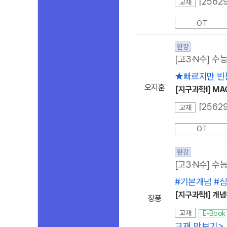
교재
OT
완강
[고3·N수] 수
★빠르지만 빈
오지훈
[지구과학I] MA
교재
OT
완강
[고3·N수] 수
#기본개념 #
[지구과학I] 개
장풍
교재
E-Book
교재 맛보기
>