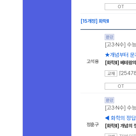
OT
[15개정] 화학ll
완강
[고3·N수] 수
★개념부터 문
고석용
[화학ll] 베테랑의
교재
OT
완강
[고3·N수] 수
◀ 화학의 정답
정훈구
[화학ll] 개념의