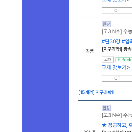
OT
완강
[고3·N수] 수
#단30강 #
[지구과학I] 광
장풍
교재
E-Book
교재 맛보기
>
OT
[15개정] 지구과학ll
완강
[고3·N수] 수
★ 꼼꼼하고, 
오지훈