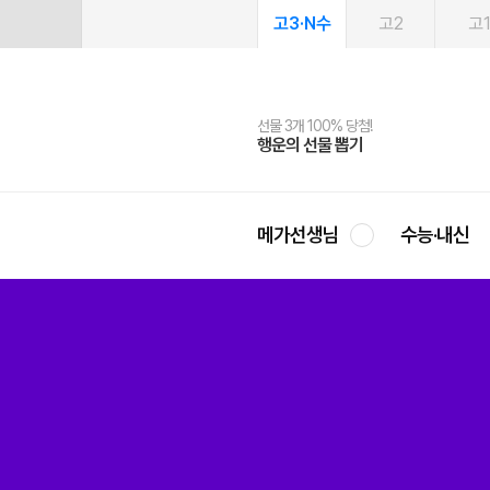
고3·N수
고2
고
선물 3개 100% 당첨!
선물 100% 증정!
여름방학 스터디 캐시백
2027 러셀 단과
스마트러닝앱
메가패스
메가패스 수강생 무료혜택!
사회공헌 캠페인
행운의 선물 뽑기
메가스터디 X 올리브
메가런 썸머스쿨
강사 공개선발
설문 EVENT
3일 무료 체험권
메가클럽 멤버십
희망이룸 메가나눔
영
메가선생님
수능·내신