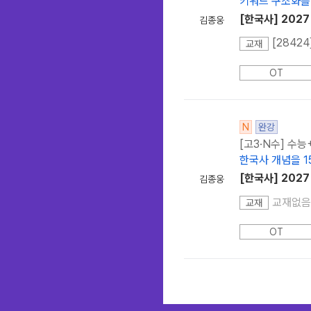
키워드 구조화를 
[한국사] 202
김종웅
[2842
교재
OT
N
완강
[고3·N수] 수
한국사 개념을 1
[한국사] 202
김종웅
교재없음
교재
OT