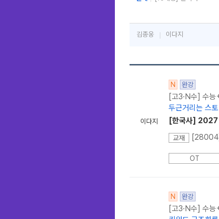
김종웅
이다지
N
완강
[고3·N수] 수
두근거리는 스토
[한국사] 202
이다지
교재
OT
N
완강
[고3·N수] 수