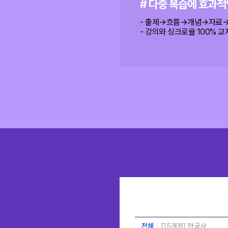
# 다중 복습에 효과적
- 출제→흐름→개념→자료→대
- 강의와 싱크로율 100% 
전체
[15개정] 한국사