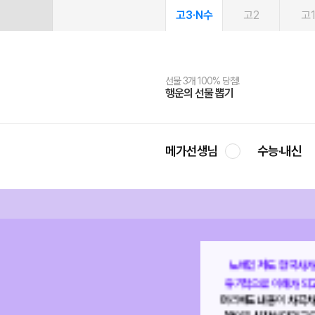
고3·N수
고2
고
선물 3개 100% 당첨!
선물 100% 증정!
여름방학 스터디 캐시백
2027 러셀 단과
스마트러닝앱
메가패스
메가패스 수강생 무료혜택!
사회공헌 캠페인
행운의 선물 뽑기
메가스터디 X 올리브
메가런 썸머스쿨
강사 공개선발
설문 EVENT
3일 무료 체험권
메가클럽 멤버십
희망이룸 메가나눔
영
메가선생님
수능·내신
노베인 저도 한국사가
생소한 사건,
유기적으로 이해가 되고
유기적으로
머리에도 내용이 차곡차곡
하나의 이