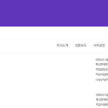
회사소개
언론보도
사회공헌
06643 서
통신판매번호
학원설립·운
학습지원센터
copyrigh
06643 서
통신판매번호
학습지원센터