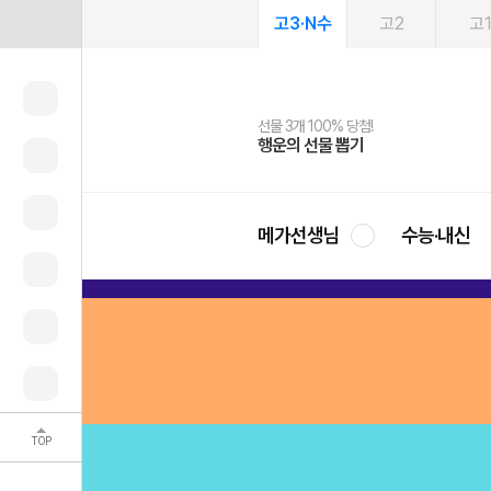
고3·N수
고2
고
선물 3개 100% 당첨!
선물 100% 증정!
여름방학 스터디 캐시백
2027 러셀 단과
스마트러닝앱
메가패스
메가패스 수강생 무료혜택!
사회공헌 캠페인
행운의 선물 뽑기
메가스터디 X 올리브
메가런 썸머스쿨
강사 공개선발
설문 EVENT
3일 무료 체험권
메가클럽 멤버십
희망이룸 메가나눔
영
메가선생님
수능·내신
TOP