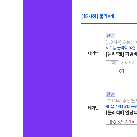
[15개정] 물리학ll
완강
[고3·N수] 수능 (
※ 수능 물리학 핵심
배기범
[물리학ll] 기범
[20567
교재
OT
완강
[고3·N수] 수능 (
◆ 물리학ll 312 
배기범
[물리학ll] 일당
통강 맛보기
1
▼