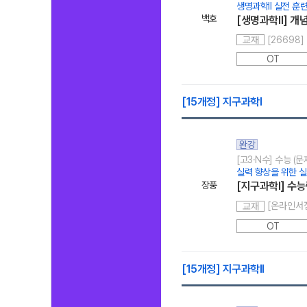
생명과학II 실전 훈
백호
[생명과학Ⅱ] 개
[26698
교재
OT
[15개정] 지구과학l
완강
[고3·N수] 수능 (
실력 향상을 위한 실
장풍
[지구과학I] 수능
교재
OT
[15개정] 지구과학ll