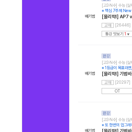
[고3·N수] 수능 (
※ 핵심 7주제 New 
배기범
[물리학l] AP7 v
[26446] 
교재
통강 맛보기
1
▼
완강
[고3·N수] 수능 (
※ 1등급이 목표라면
배기범
[물리학l] 기범비급
[20297]
교재
OT
완강
[고3·N수] 수능 (
※ 또 한번의 업그레이
배기범
[물리학l] 기범비급