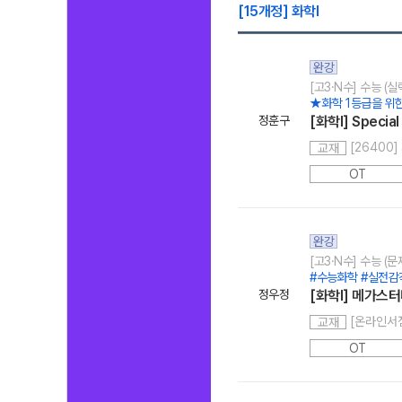
[15개정] 화학l
완강
[고3·N수] 수능 (
★화학 1등급을 위
정훈구
[화학l] Special 
[26400] 
교재
OT
완강
[고3·N수] 수능 (
#수능화학 #실전감
정우정
[화학I] 메가스터
교재
OT