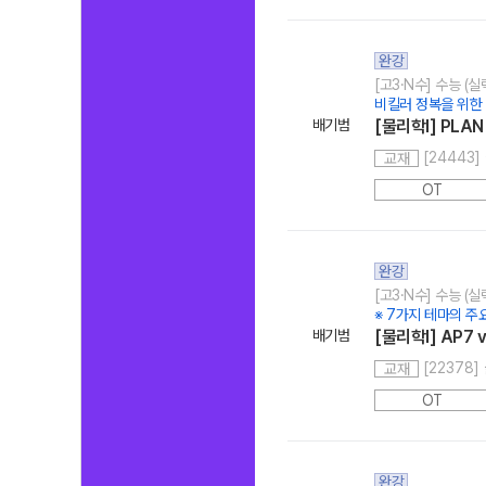
완강
[고3·N수] 수능 (
비킬러 정복을 위한 
배기범
[물리학I] PLAN 
[24443] 
교재
OT
완강
[고3·N수] 수능 (
※ 7가지 테마의 주
배기범
[물리학l] AP7 ve
[22378] 
교재
OT
완강