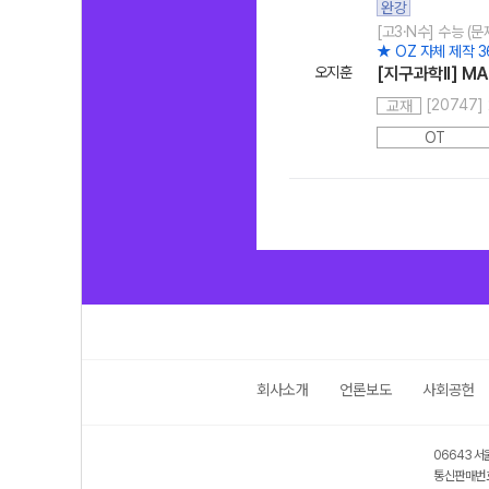
완강
[고3·N수] 수능 (
★ OZ 자체 제작 3
오지훈
[지구과학ll] M
[20747
교재
OT
회사소개
언론보도
사회공헌
06643 서
통신판매번호