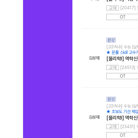
[20417]
교재
OT
완강
[고3·N수] 수능 (
★ 문풀 스kill 고
김성재
[물리학I] 역학신
[24513
교재
OT
완강
[고3·N수] 수능 (
★ 초보도 기선 제
김성재
[물리학I] 역학신
[23431
교재
OT