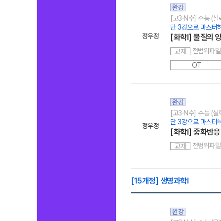
완강
[고3·N수] 수능 (
단 3강으로 마스터
정우정
[화학l] 물질의 
전범위파일
교재
OT
완강
[고3·N수] 수능 (
단 3강으로 마스터
정우정
[화학I] 중화반응
전범위파일
교재
[15개정] 생명과학l
완강