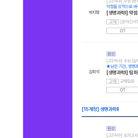
[고3·N수] 수능 (
약점을 강적으로 바
박지향
[생명과학I] 약점
교재
OT
완강
[고3·N수] 수능 (
★남은 기간, 생명
김희석
[생명과학I] 팀
교재없음
교재
OT
[15개정] 생명과학ll
완강
[고3·N수] 모의고