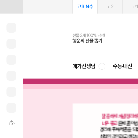
고3·N수
고2
고
선물 3개 100% 당첨!
선물 100% 증정!
여름방학 스터디 캐시백
2027 러셀 단과
스마트러닝앱
메가패스
메가패스 수강생 무료혜택!
사회공헌 캠페인
행운의 선물 뽑기
메가스터디 X 올리브
메가런 썸머스쿨
강사 공개선발
설문 EVENT
3일 무료 체험권
메가클럽 멤버십
희망이룸 메가나눔
영
메가선생님
수능·내신
 제가 공부했던 것과 비교하여
깔끔하게 개념 정리하
대한 이해가 더욱 좋아졌습니다.
너무 좋고
문제 풀이법
TOP
급대의 수강생들에게 추천합니다!
정리해 주셔서 폼을 되
최적의 강의라고 생각됩