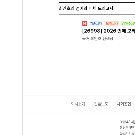
최인호의 언어와 매체 모의고사
N
기출교재
모의고사
강좌주교
[26998] 2026 언매 모
국어 최인호 선생님
회사소개
언론보도
사회공헌
06643 서
통신판매번호
학원설립·운