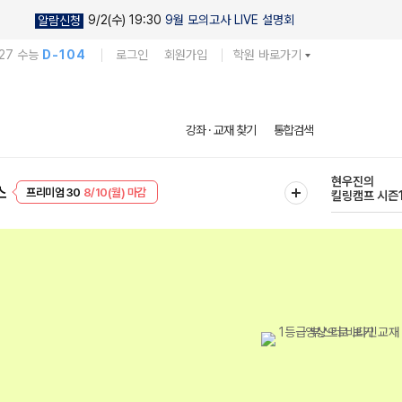
9/2(수) 19:30
9월 모의고사 LIVE 설명회
알람신청
27 수능
D-104
로그인
회원가입
학원 바로가기
다채로운 난도
강좌 · 교재 찾기
통합검색
실전 모의고사
EVENT
8/10(월) 마감
현우진의
스
프리미엄 30
8/10(월) 마감
킬링캠프 시즌