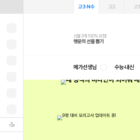
고3·N수
고2
고
선물 3개 100% 당첨!
선물 100% 증정!
여름방학 스터디 캐시백
2027 러셀 단과
스마트러닝앱
메가패스
메가패스 수강생 무료혜택!
사회공헌 캠페인
행운의 선물 뽑기
메가스터디 X 올리브
메가런 썸머스쿨
강사 공개선발
설문 EVENT
3일 무료 체험권
메가클럽 멤버십
희망이룸 메가나눔
영
메가선생님
수능·내신
TOP