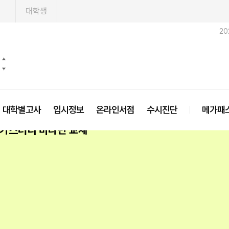
1
대학생
20
대학별고사
입시정보
온라인서점
수시진단
메가패