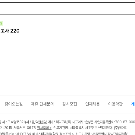
재
의고사 220
찾아오는길
제휴·단체문의
강사모집
인재채용
이용약관
개
울 서초구 효령로 321 (서초동, 덕원빌딩) 메가스터디교육(주) 대표이사 : 손성은 사업자등록번호 : 780-87-00
 : 2015-서울서초-0678
정보조회 >
신고기관명 : 서울특별시 서초구 호스팅제공자 : (주)케이티
영등록번호 : 제10176호 메가스터디원격학원
정보조회 >
신고기관명 : 서울특별시 강남교육지원청