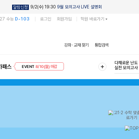
9/2(수) 19:30
9월 모의고사 LIVE 설명회
알람신청
027 수능
D-103
로그인
회원가입
학원 바로가기
현우진의
강좌 · 교재 찾기
통합검색
킬링캠프 시즌
프리미엄 30
8/10(월) 마감
다채로운 난도
가패스
EVENT
8/10(월) 마감
실전 모의고사