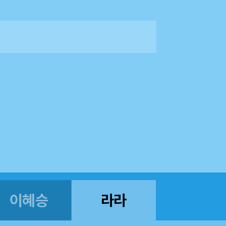
이혜승
라라