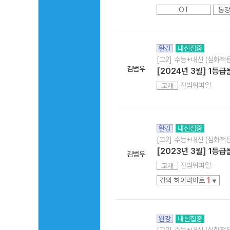
OT
통강
완강
내신집중
[고2] 수능+내신 (심화적용
김범우
[2024년 3월] 1등
전범위파일
교재
완강
내신집중
[고2] 수능+내신 (심화적용
[2023년 3월] 1등
김범우
전범위파일
교재
강의 하이라이트
1
▼
완강
내신집중