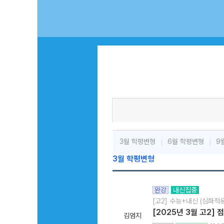
3월 학평변형
6월 학평변형
9
3월 학평변형
완강
내신집중
[고2] 수능+내신 (심화적용
[2025년 3월 고2]
김엄지