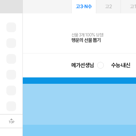
고3·N수
고2
고
선물 3개 100% 당첨!
선물 100% 증정!
여름방학 스터디 캐시백
2027 러셀 단과
스마트러닝앱
메가패스
메가패스 수강생 무료혜택!
사회공헌 캠페인
행운의 선물 뽑기
메가스터디 X 올리브
메가런 썸머스쿨
강사 공개선발
설문 EVENT
3일 무료 체험권
메가클럽 멤버십
희망이룸 메가나눔
영
메가선생님
수능·내신
TOP