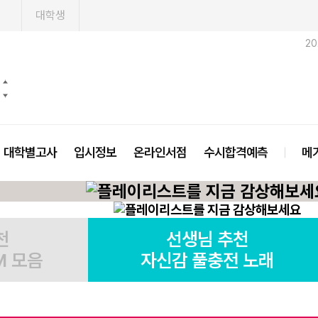
1
대학생
2
대학별고사
입시정보
온라인서점
수시합격예측
메
천
선생님 추천
M 모음
자신감 풀충전 노래