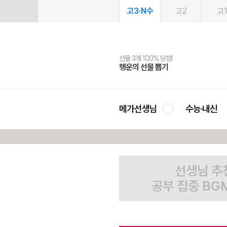
고3·N수
고2
고
선물 3개 100% 당첨!
선물 100% 증정!
여름방학 스터디 캐시백
2027 러셀 단과
스마트러닝앱
메가패스
메가패스 수강생 무료혜택!
사회공헌 캠페인
행운의 선물 뽑기
메가스터디 X 올리브
메가런 썸머스쿨
강사 공개선발
설문 EVENT
3일 무료 체험권
메가클럽 멤버십
희망이룸 메가나눔
영
메가선생님
수능·내신
선생님 추
공부 집중 BG