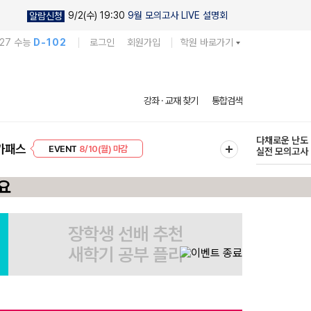
9/2(수) 19:30
9월 모의고사 LIVE 설명회
알람신청
027 수능
D-102
로그인
회원가입
학원 바로가기
현우진의
강좌 · 교재 찾기
통합검색
킬링캠프 시즌
프리미엄 30
8/10(월) 마감
다채로운 난도
가패스
EVENT
8/10(월) 마감
실전 모의고사
장학생 선배 추천
새학기 공부 플리