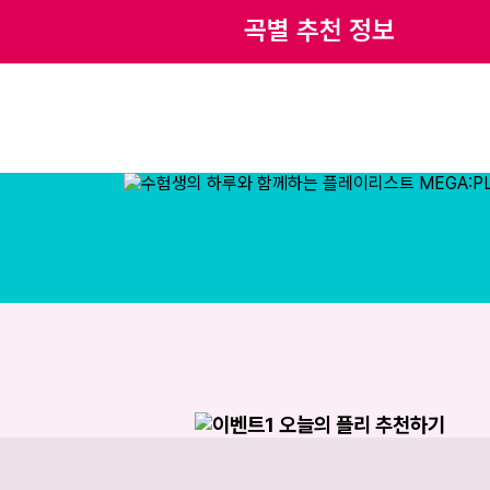
곡별 추천 정보
- G-DRAGON
강민철 선생님
03:45
Happy!
 아이유
권선경 선생님
10:52
메가스터디
rry
김엄지 선생님
18:43
gine Dragons
이다지 선생님
26:35
나는 달
 윤성훈
윤성훈 선생님
33:50
혼자가 아
오왠
장미리 선생님
40:31
Butter
김종익 선생님
49:08
날아 - 