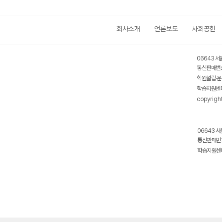
회사소개
언론보도
사회공헌
06643 서
통신판매번호
학원설립·운
학습지원센터
copyrigh
06643 서
통신판매번호
학습지원센터