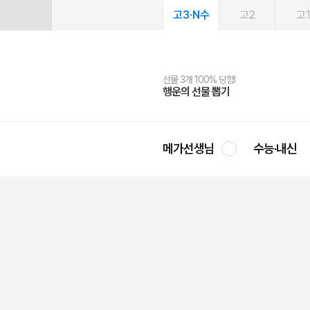
고3·N수
고2
고
선물 3개 100% 당첨!
선물 100% 증정!
여름방학 스터디 캐시백
2027 러셀 단과
스마트러닝앱
메가패스
메가패스 수강생 무료혜택!
사회공헌 캠페인
행운의 선물 뽑기
메가스터디 X 올리브
메가런 썸머스쿨
강사 공개선발
설문 EVENT
3일 무료 체험권
메가클럽 멤버십
희망이룸 메가나눔
영
메가선생님
수능·내신