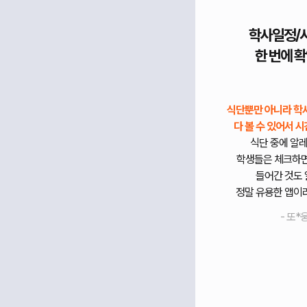
학사일정/시간표를
다른 학교 급
한 번에 확인해요
볼 수 
식단뿐만 아니라 학사일정, 시간표도
학교 가는 이유는 급
다 볼 수 있어서 시간 절약
도 되고
뭐 나오는지 볼 수 있
식단 중에 알레르기 있는
다른 학교 급식도
학생들은 체크하면 해당 식재료
사진도 나와서 
들어간 것도 알려주고
정말
k-고딩을 위한 앱
정말 유용한 앱이라고 생각해요.
- 채****
- 또*웅 -