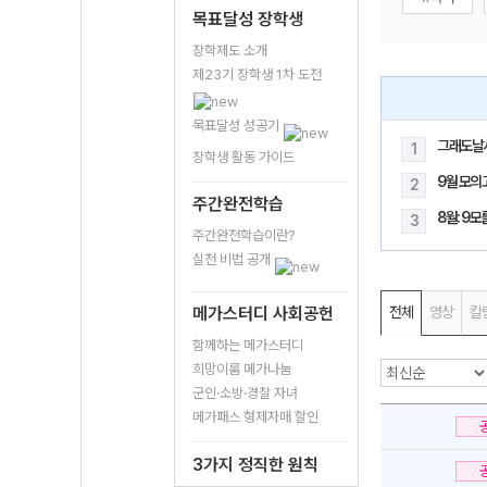
목표달성 장학생
장학제도 소개
제23기 장학생 1차 도전
목표달성 성공기
그래도날
1
장학생 활동 가이드
9월 모의
2
주간완전학습
8월: 9
3
주간완전학습이란?
실천 비법 공개
메가스터디 사회공헌
전체
영상
칼
함께하는 메가스터디
희망이룸 메가나눔
군인·소방·경찰 자녀
메가패스 형제자매 할인
3가지 정직한 원칙