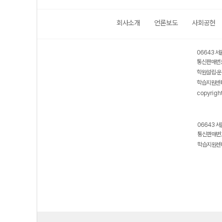
회사소개
언론보도
사회공헌
06643 서
통신판매번호
학원설립·운
학습지원센터
copyrigh
06643 서
통신판매번호
학습지원센터