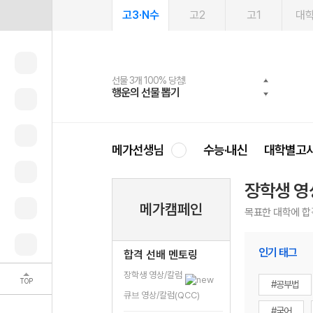
고3·N수
고2
고1
대
선물 3개 100% 당첨!
선물 100% 증정!
여름방학 스터디 캐시백
2027 러셀 단과
스마트러닝앱
메가패스
메가패스 수강생 무료혜택!
사회공헌 캠페인
행운의 선물 뽑기
메가스터디 X 올리브
메가런 썸머스쿨
강사 공개선발
설문 EVENT
3일 무료 체험권
메가클럽 멤버십
희망이룸 메가나눔
영
메가선생님
수능·내신
대학별고
장학생 영
메가캠페인
목표한 대학에 합
인기 태그
합격 선배 멘토링
장학생 영상/칼럼
TOP
#공부법
큐브 영상/칼럼(QCC)
#국어