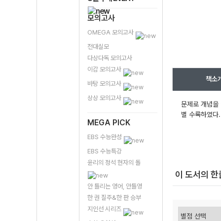
모의고사
OMEGA 모의고사
전대실모
다상다독 모의고사
이감 모의고사
책소
바탕 모의고사
상상 모의고사
문제로 개념을
별 수록하였다.
MEGA PICK
EBS 수능완성
EBS 수능특강
윤리의 정석 현자의 돌
이 도서의 
안 틀리는 영어, 안틀영
한 권 질주&한 판 승부
지인선 시리즈