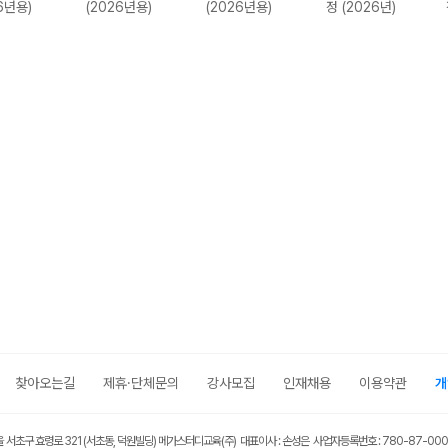
6년용)
(2026년용)
(2026년용)
정 (2026년)
찾아오는길
제휴·단체문의
강사모집
인재채용
이용약관
개
울 서초구 효령로 321 (서초동, 덕원빌딩) 메가스터디교육(주) 대표이사 : 손성은 사업자등록번호 : 780-87-00