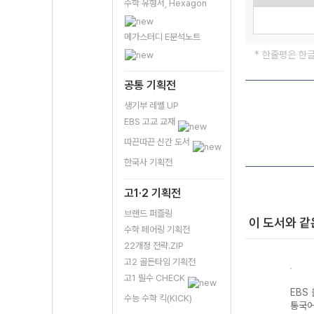
수학 유형서, Hexagon
메가스터디 E분석노트
* 한줄평은 한
공통 기획전
생기부 레벨 UP
EBS 고교 교재
따끈따끈 신간 도서
한국사 기획전
고1·2 기획전
브랜드 퍼즐링
이 도서와 같
수학 페어링 기획전
22개정 전략.ZIP
고2 골든타임 기획전
고1 필수 CHECK
스 전
EBS 올림포스 독
EBS 올림포스 고
EBS 올림포스 공
EBS
수능 수학 킥(KICK)
평가
서와 작문-22개
급영어독해 영미
통국어2-22개정
통국어