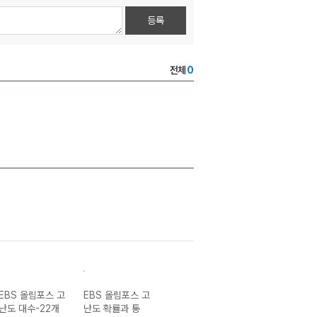
등록
전체
0
EBS 올림포스 고
EBS 올림포스 고
EBS 올림포스 공
EBS 올림포스 
난도 대수-22개
난도 확률과 통
통수학2-22개정
어독해 9대 변별