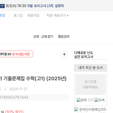
9/2(수) 19:30
9월 모의고사 LIVE 설명회
신청
102
로그인
회원가입
학원 바로가기
현우진의
강좌 · 교재 찾기
통합검색
킬링캠프 시즌1
리미엄 30
8/10(월) 마감
다채로운 난도
EVENT
8/10(월) 마감
실전 모의고사
내가 최근 본 도서
기출문제집 수학(고1) (2025년)
로그인후
사용하세요.
S
|
2024-11-21
: 9788954787444
0/0
(10% 할인)
원