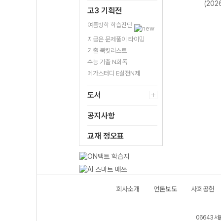
영어
정 (2026년)
문학 읽기-22개
(2026년용)
(202
고3 기획전
2026
정 (2026년용)
여름방학 학습진단
지금은 문제풀이 타이밍
기출 북킷리스트
수능 기출 N회독
메가스터디 E실전N제
도서
공지사항
교재 정오표
회사소개
언론보도
사회공헌
06643 서