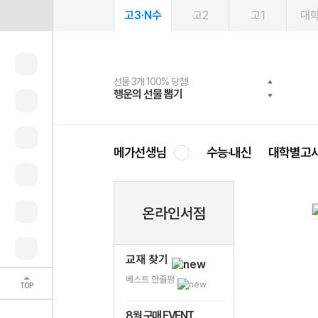
고3·N수
고2
고1
대
선물 3개 100% 당첨!
선물 100% 증정!
여름방학 스터디 캐시백
2027 러셀 단과
스마트러닝앱
메가패스
메가패스 수강생 무료혜택!
사회공헌 캠페인
행운의 선물 뽑기
메가스터디 X 올리브
메가런 썸머스쿨
강사 공개선발
설문 EVENT
3일 무료 체험권
메가클럽 멤버십
희망이룸 메가나눔
영
메가선생님
수능·내신
대학별고
온라인서점
교재 찾기
베스트 한줄평
TOP
8월 구매 EVENT