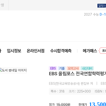
학생
알람
2027 수능
D-
프
사
입시정보
온라인서점
수시합격예측
메가패스
EBS
기출
모의고사
내신대비
EBS 올림포스 전국연합학력평가 
EBS(한국교육방송공사) 편집부 저
|
EB
쪽수 : 318
크기 : 225*300
ISBN 
13,500
정가
15,000원
판매가