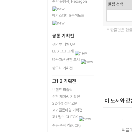
수학 유형서, Hexagon
메가스터디 E분석노트
* 한줄평은 한
공통 기획전
생기부 레벨 UP
EBS 고교 교재
따끈따끈 신간 도서
한국사 기획전
고1·2 기획전
브랜드 퍼즐링
수학 페어링 기획전
이 도서와 같
22개정 전략.ZIP
고2 골든타임 기획전
고1 필수 CHECK
수능 수학 킥(KICK)
 사설
씨뮬 15th 사설
씨뮬 14th 사설
씨뮬 14th 사설
씨뮬 1