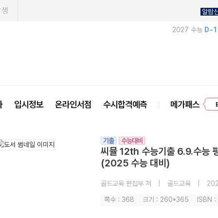
학생
알람
2027 수능
D-
프
사
입시정보
온라인서점
수시합격예측
메가패스
기출
수능대비
씨뮬 12th 수능기출 6.9.수능
(2025 수능 대비)
골드교육 편집부 저
|
골드교육
|
202
쪽수 : 368
크기 : 260*365
ISBN 