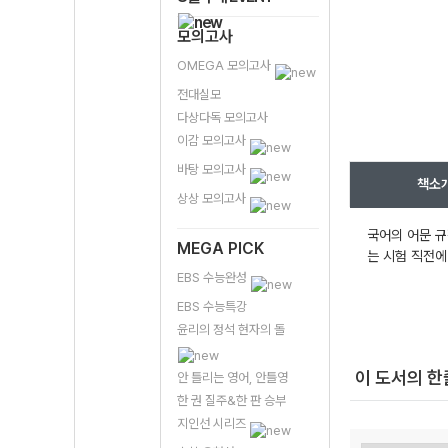
모의고사
OMEGA 모의고사
전대실모
다상다독 모의고사
이감 모의고사
바탕 모의고사
책소
상상 모의고사
국어의 어문 규
MEGA PICK
는 시험 직전에
EBS 수능완성
EBS 수능특강
윤리의 정석 현자의 돌
이 도서의 
안 틀리는 영어, 안틀영
한 권 질주&한 판 승부
지인선 시리즈