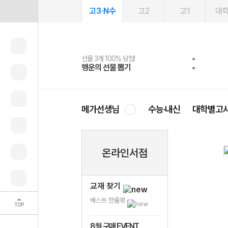
고3·N수
고2
고1
대
선물 3개 100% 당첨!
선물 100% 증정!
여름방학 스터디 캐시백
2027 러셀 단과
스마트러닝앱
메가패스
메가패스 수강생 무료혜택!
사회공헌 캠페인
행운의 선물 뽑기
메가스터디 X 올리브
메가런 썸머스쿨
강사 공개선발
설문 EVENT
3일 무료 체험권
메가클럽 멤버십
희망이룸 메가나눔
영
메가선생님
수능·내신
대학별고
온라인서점
교재 찾기
베스트 한줄평
TOP
8월 구매 EVENT