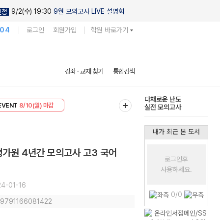
9/2(수) 19:30
9월 모의고사 LIVE 설명회
신청
104
로그인
회원가입
학원 바로가기
현우진의
강좌 · 교재 찾기
통합검색
킬링캠프 시즌1
리미엄 30
8/10(월) 마감
다채로운 난도
EVENT
8/10(월) 마감
실전 모의고사
내가 최근 본 도서
 평가원 4년간 모의고사 고3 국어
로그인후
사용하세요.
4-01-16
0/0
: 9791166081422