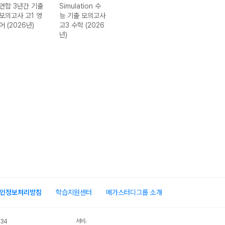
연합 3년간 기출
Simulation 수
기출 모의고사 고
3년간 수능 기출
모의고사 고1 영
능 기출 모의고사
2 국어 (2026년)
모의고사 고3 수
어 (2026년)
고3 수학 (2026
학 (2026년)
년)
인정보처리방침
학습지원센터
메가스터디그룹 소개
서비스 가입사실 확인
034