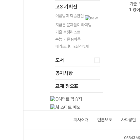
사 고
기출 모의고사 고
기출 모의고사 고
기출 모의고사 고
기출 
고3 기획전
26년)
1 국어 (2026년)
2 영어 (2026년)
1 국어 (2026년)
1 영어
여름방학 학습진단
지금은 문제풀이 타이밍
기출 북킷리스트
수능 기출 N회독
메가스터디 E실전N제
도서
공지사항
교재 정오표
회사소개
언론보도
사회공헌
06643 서