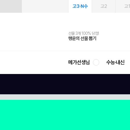
고3·N수
고2
고
선물 3개 100% 당첨!
선물 100% 증정!
여름방학 스터디 캐시백
2027 러셀 단과
스마트러닝앱
메가패스
메가패스 수강생 무료혜택!
사회공헌 캠페인
행운의 선물 뽑기
메가스터디 X 올리브
메가런 썸머스쿨
강사 공개선발
설문 EVENT
3일 무료 체험권
메가클럽 멤버십
희망이룸 메가나눔
영
메가선생님
수능·내신