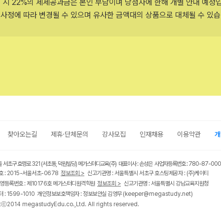
 시 22%의 제세공과금은 본인 부담이며 당첨자에 한해 개별 안내 예정
 사정에 따라 변경될 수 있으며 유사한 금액대의 상품으로 대체될 수 있습
찾아오는길
제휴·단체문의
강사모집
인재채용
이용약관
개
울 서초구 효령로 321 (서초동, 덕원빌딩) 메가스터디교육(주) 대표이사 : 손성은 사업자등록번호 : 780-87-00
 : 2015-서울서초-0678
정보조회 >
신고기관명 : 서울특별시 서초구 호스팅제공자 : (주)케이티
영등록번호 : 제10176호 메가스터디원격학원
정보조회 >
신고기관명 : 서울특별시 강남교육지원청
 : 1599-1010 개인정보보호책임자 : 정보보안실 김영무
(keeper@megastudy.net)
tⓒ2014 megastudyEdu.co.,Ltd. All rights reserved.