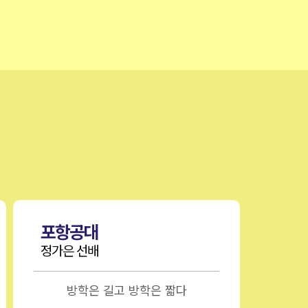
포항공대
서울
정가은 선배
박수영
방학은 길고 방학은 짧다
여