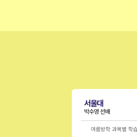
대
서울대
선배
박수영 선배
은 길고 방학은 짧다
여름방학 과목별 학