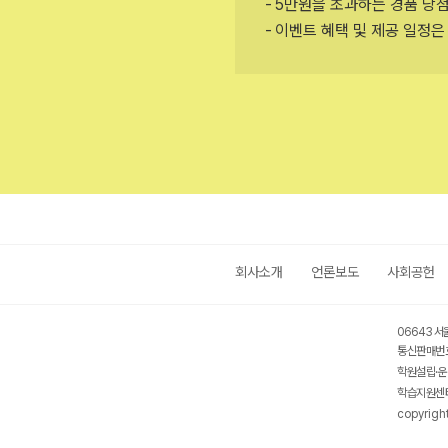
5만원을 초과하는 경품 당첨
이벤트 혜택 및 제공 일정은
회사소개
언론보도
사회공헌
06643 서
통신판매번호
학원설립·운
학습지원센터
copyrigh