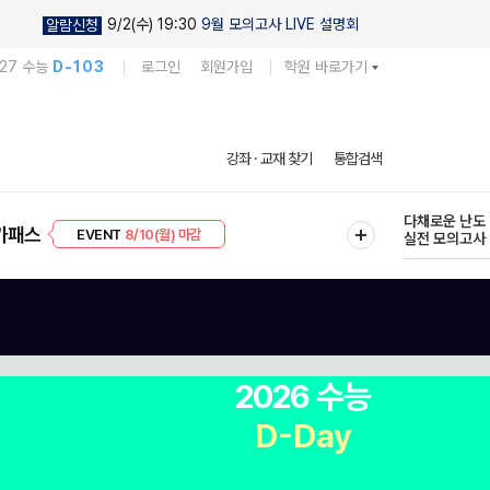
9/2(수) 19:30
9월 모의고사 LIVE 설명회
알람신청
027 수능
D-103
로그인
회원가입
학원 바로가기
현우진의
강좌 · 교재 찾기
통합검색
킬링캠프 시즌
프리미엄 30
8/10(월) 마감
다채로운 난도
가패스
EVENT
8/10(월) 마감
실전 모의고사
2026 수능
D-Day