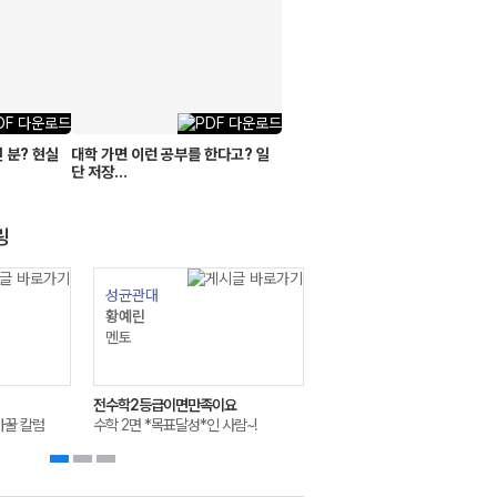
 분? 현실
대학 가면 이런 공부를 한다고? 일
단 저장...
링
성균관대
황예린
멘토
전수학2등급이면만족이요
바꿀 칼럼
수학 2면 *목표달성*인 사람~!