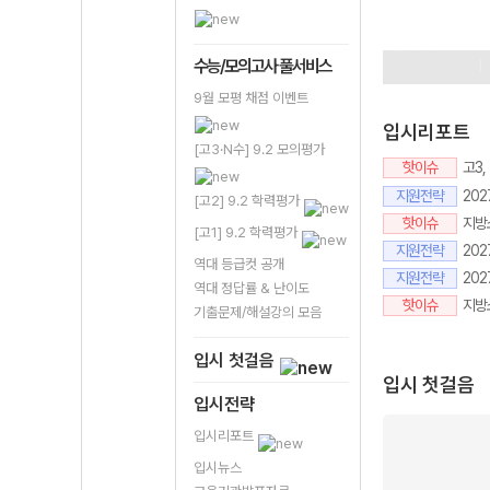
9평이벤트
정
수시성공프로
수능/모의고사 풀서비스
9월 모평 채점 이벤트
입시리포트
[고3·N수] 9.2 모의평가
핫이슈
고3
지원전략
20
[고2] 9.2 학력평가
핫이슈
지방소
[고1] 9.2 학력평가
지원전략
202
역대 등급컷 공개
지원전략
20
역대 정답률 & 난이도
핫이슈
지방
기출문제/해설강의 모음
입시 첫걸음
입시 첫걸음
입시전략
입시리포트
입시뉴스