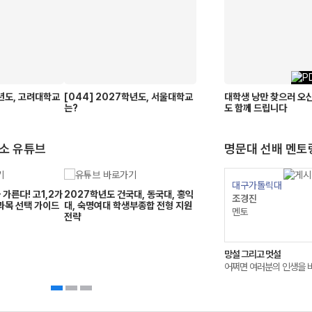
학년도, 고려대학교
[044] 2027학년도, 서울대학교
대학생 낭만 찾으러 오신
는?
도 함께 드립니다
소 유튜브
명문대 선배 멘토
대구가톨릭대
대구가톨릭대
가른다! 고1,2가
2027학년도 건국대, 동국대, 홍익
조경진
조경진
과목 선택 가이드
대, 숙명여대 학생부종합 전형 지원
멘토
멘토
전략
자체 Q&A + 무물보
망설 그리고 멋설
여러분과 함께한 나날들을 책갈피로
어쩌면 여러분의 인생을 