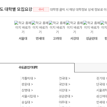
년도 대학별 모집요강
수시
대학명 클릭 시 해당 대학정보 상세 정보로 
서울대
연세대
고려대
서강대
성균관대
수도권 인기대학
가톨릭대 >
건국대 >
경기대 
광운대 >
국민대 >
단국대 
상명대 >
서강대 >
서울과학
서울시립대 >
성균관대 >
성신여대
숭실대 >
아주대 >
연세대 