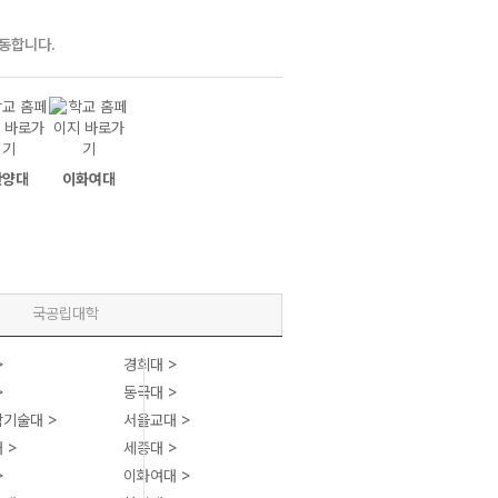
이동합니다.
한양대
이화여대
중앙대
국공립대학
>
경희대 >
>
동국대 >
기술대 >
서울교대 >
 >
세종대 >
>
이화여대 >