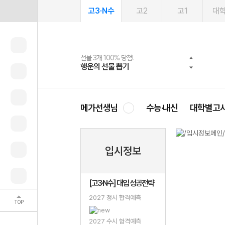
고3·N수
고2
고1
대
선물 3개 100% 당첨!
선물 100% 증정!
여름방학 스터디 캐시백
2027 러셀 단과
스마트러닝앱
메가패스
메가패스 수강생 무료혜택!
사회공헌 캠페인
행운의 선물 뽑기
메가스터디 X 올리브
메가런 썸머스쿨
강사 공개선발
설문 EVENT
3일 무료 체험권
메가클럽 멤버십
희망이룸 메가나눔
영
메가선생님
수능·내신
대학별고
입시정보
[고3·N수] 대입 성공전략
2027 정시 합격예측
TOP
2027 수시 합격예측