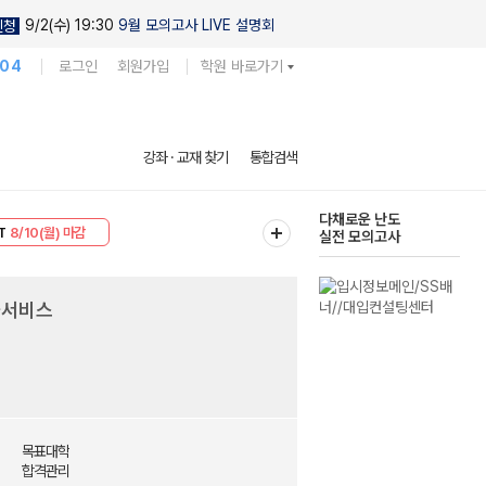
9/2(수) 19:30
9월 모의고사 LIVE 설명회
신청
104
로그인
회원가입
학원 바로가기
현우진의
강좌 · 교재 찾기
통합검색
킬링캠프 시즌1
30
8/10(월) 마감
다채로운 난도
T
8/10(월) 마감
실전 모의고사
풀서비스
목표대학
합격관리