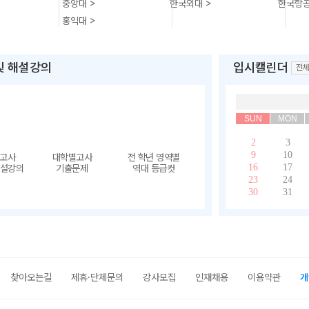
중앙대 >
한국외대 >
한국항공
홍익대 >
및 해설강의
입시캘린더
전체
SUN
MON
2
3
9
10
의고사
대학별고사
전 학년 영역별
16
17
해설강의
기출문제
역대 등급컷
23
24
30
31
찾아오는길
제휴·단체문의
강사모집
인재채용
이용약관
개