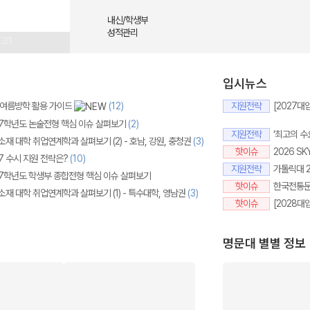
시합격
수시합격
내신/학생부
젝트
고3
고2
성적관리
고1
입시뉴스
메가스터디
, 여름방학 활용 가이드
(12)
지원전략
27학년도 논술전형 핵심 이슈 살펴보기
(2)
지원전략
재 대학 취업연계학과 살펴보기 (2) - 호남, 강원, 충청권
(3)
핫이슈
7 수시 지원 전략은?
(10)
지원전략
27학년도 학생부 종합전형 핵심 이슈 살펴보기
핫이슈
소재 대학 취업연계학과 살펴보기 (1) - 특수대학, 영남권
(3)
핫이슈
명문대 별별 정보