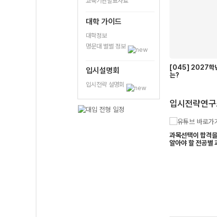
교육기관발표자료
대학 가이드
대학정보
명문대 별별 정보
[045] 2027
입시설명회
는?
입시전략 설명회
입시전략연구
대구가톨릭대
고려대
지원, 자연계 1.7등급
2027학년도 중앙대, 이화여대, 서
과목선택이 합격을 
조경진
김지원
합격인데 서울시립대는
울시립대, 경희대, 한국외대 종합전
알아야 할 전공별 
멘토
멘토
는?
형 지원 전략
0일
9모를 넘어서 수능까지
보건정책관리학부!
가르는 0.1점
목달장은 수능장에 뭘 가져갔는가
소개 칼럼~!