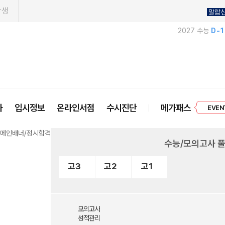
학생
알람
2027 수능
D-
프리미엄 
사
입시정보
온라인서점
수시진단
메가패스
EVEN
수능/모의고사 
고3
고2
고1
모의고사
성적관리