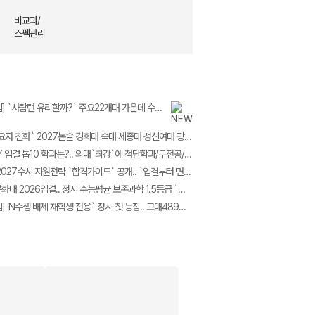
비교과/
스펙관리
[2027대입] `사탐런 유리할까?` 주요22개대 가운데 수시 `사탐런 불가` 서울대 등 6개교 `수능최저 과탐지정`
‘최고의 수요자 친화` 2027논술 경희대 숙대 세종대 성신여대 광운대 5개교.. 모의논술/채점/해설영상/가이드북 4종 제공
2026 SKY 입결 톱10 학과는?.. 의대`최강`에 첨단학과/무전공/경제 약진 ‘다변화 흐름`
가톨릭대 2027수시 지원전략 `합격가이드` 공개.. `입결부터 면접문항 합격사례까지 총망라`
한국전통문화대 2026입결.. 정시 수능평균 보존과학 1.5등급 `최고` 국가유산관리 전통건축/무형유산 톱3
[2028대입] ‘N수생 배제 재학생 전용` 정시 첫 등장.. 고대489명 서강대90명