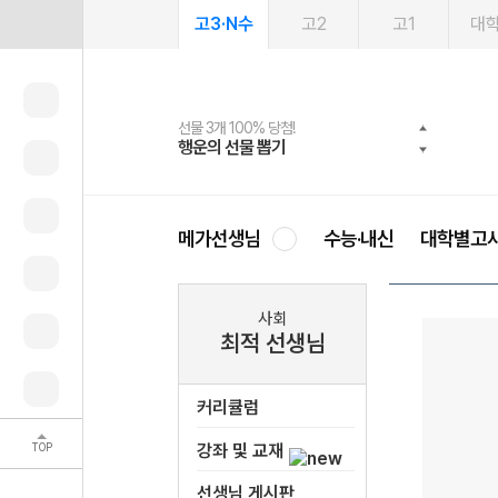
고3·N수
고2
고1
대
선물 3개 100% 당첨!
선물 100% 증정!
여름방학 스터디 캐시백
2027 러셀 단과
스마트러닝앱
메가패스
메가패스 수강생 무료혜택!
사회공헌 캠페인
행운의 선물 뽑기
메가스터디 X 올리브
메가런 썸머스쿨
강사 공개선발
설문 EVENT
3일 무료 체험권
메가클럽 멤버십
희망이룸 메가나눔
영
메가선생님
수능·내신
대학별고
사회
최적 선생님
커리큘럼
TOP
강좌 및 교재
선생님 게시판