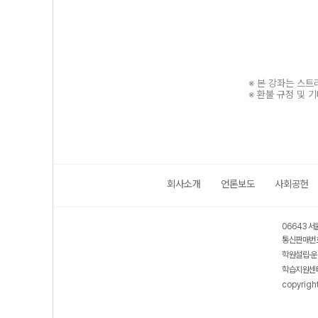
※ 본 강좌는 스
※ 환불 규정 및 
회사소개
언론보도
사회공헌
보호 관리체계 ISMS 인증획득
인터넷 저작권 지킴이 - 클린사이트
06643 서
통신판매번호
학원설립·운
학습지원센터
copyrigh