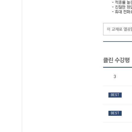
-
적중률 높
-
친절한 정
-
휴대 전화로
이 교재로 열공
클린 수강평
3
BEST
BEST