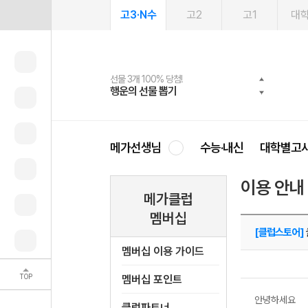
고3·N수
고2
고1
대
선물 3개 100% 당첨!
선물 100% 증정!
2027 러셀 단과
스마트러닝앱
메가패스
메가패스 수강생 무료혜택!
사회공헌 캠페인
행운의 선물 뽑기
메가스터디 X 올리브
강사 공개선발
설문 EVENT
3일 무료 체험권
메가클럽 멤버십
희망이룸 메가나눔
영
메가선생님
수능·내신
대학별고
이용 안내
메가클럽
멤버십
[클럽스토어]
멤버십 이용 가이드
TOP
멤버십 포인트
안녕하세요
클럽파트너