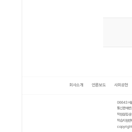
회사소개
언론보도
사회공헌
06643 서
통신판매번호
학원설립·운
학습지원센터
copyrigh