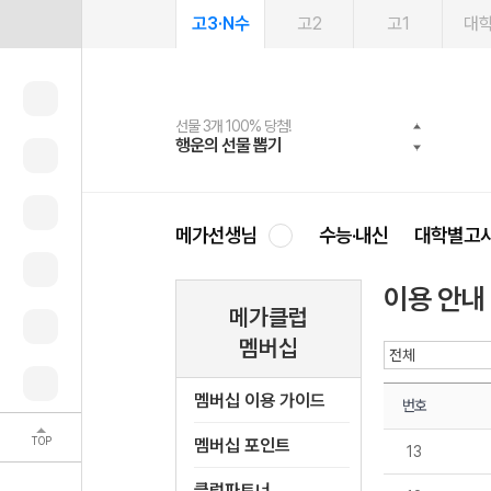
고3·N수
고2
고1
대
선물 3개 100% 당첨!
선물 100% 증정!
여름방학 스터디 캐시백
2027 러셀 단과
스마트러닝앱
메가패스
메가패스 수강생 무료혜택!
사회공헌 캠페인
행운의 선물 뽑기
메가스터디 X 올리브
메가런 썸머스쿨
강사 공개선발
설문 EVENT
3일 무료 체험권
메가클럽 멤버십
희망이룸 메가나눔
영
메가선생님
수능·내신
대학별고
이용 안내
메가클럽
멤버십
멤버십 이용 가이드
번호
TOP
멤버십 포인트
13
클럽파트너