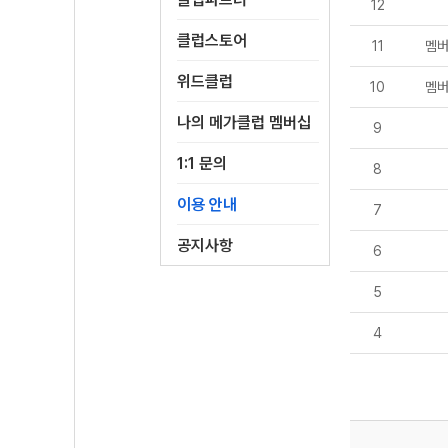
12
클럽스토어
11
멤버
위드클럽
10
멤버
나의 메가클럽 멤버십
9
1:1 문의
8
이용 안내
7
공지사항
6
5
4