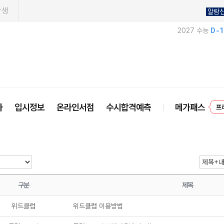
학생
알람
2027 수능
D-
프
사
입시정보
온라인서점
수시합격예측
메가패스
구분
제목
위드클럽
위드클럽 이용방법