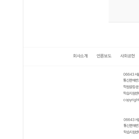
회사소개
언론보도
사회공헌
06643 서
통신판매번호
학원설립·운
학습지원센터
copyrigh
06643 서
통신판매번호
학습지원센터