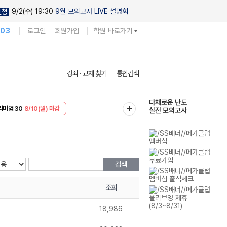
9/2(수) 19:30
9월 모의고사 LIVE 설명회
신청
103
로그인
회원가입
학원 바로가기
현우진의
강좌 · 교재 찾기
통합검색
킬링캠프 시즌1
리미엄 30
8/10(월) 마감
다채로운 난도
EVENT
8/10(월) 마감
실전 모의고사
검색
조회
18,986