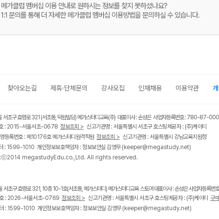
메가클럽 멤버십 이용 안내로 원하시는 정보를 찾지 못하셨나요?
1:1 문의를 통해 더 자세한 메가클럽 멤버십 이용방법을 문의하실 수 있습니다.
찾아오는길
제휴·단체문의
강사모집
인재채용
이용약관
개
울 서초구 효령로 321 (서초동, 덕원빌딩) 메가스터디교육(주) 대표이사 : 손성은 사업자등록번호 : 780-87-00
 : 2015-서울서초-0678
정보조회 >
신고기관명 : 서울특별시 서초구 호스팅제공자 : (주)케이티
영등록번호 : 제10176호 메가스터디원격학원
정보조회 >
신고기관명 : 서울특별시 강남교육지원청
 : 1599-1010 개인정보보호책임자 : 정보보안실 김영무
(keeper@megastudy.net)
tⓒ2014 megastudyEdu.co.,Ltd. All rights reserved.
울 서초구 효령로 321, 10층 10-1호(서초동, 메가스터디) 메가스터디교육 스토어 대표이사 : 손성은 사업자등록번호 :
 : 2026-서울서초-0769
정보조회 >
신고기관명 : 서울특별시 서초구 호스팅제공자 : (주)케이티
구매
 : 1599-1010 개인정보보호책임자 : 정보보안실 김영무
(keeper@megastudy.net)