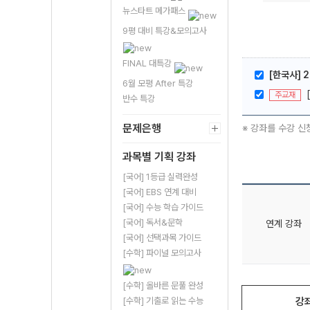
뉴스타트 메가패스
9평 대비 특강&모의고사
FINAL 대특강
[한국사] 2
6월 모평 After 특강
주교재
반수 특강
문제은행
※ 강좌를 수강 신
과목별 기획 강좌
[국어] 1등급 실력완성
[국어] EBS 연계 대비
[국어] 수능 학습 가이드
[국어] 독서&문학
연계 강좌
[국어] 선택과목 가이드
[수학] 파이널 모의고사
[수학] 올바른 문풀 완성
강
[수학] 기출로 읽는 수능