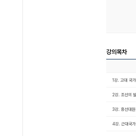
강의목차
1강. 고대 국
2강. 조선의 
3강. 흥선대
4강. 근대국가