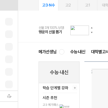
고3·N수
고2
고1
대
선물 3개 100% 당첨!
선물 100% 증정!
여름방학 스터디 캐시백
2027 러셀 단과
스마트러닝앱
메가패스
메가패스 수강생 무료혜택!
사회공헌 캠페인
행운의 선물 뽑기
메가스터디 X 올리브
메가런 썸머스쿨
강사 공개선발
설문 EVENT
3일 무료 체험권
메가클럽 멤버십
희망이룸 메가나눔
영
메가선생님
수능·내신
대학별고
수능·내신
학습 단계별 강좌
TOP
시즌 추천
고3 메가패스