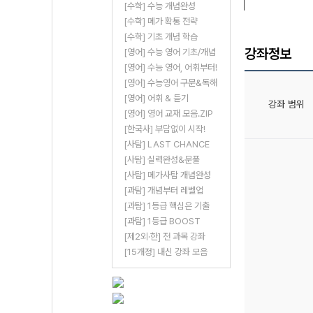
[수학] 수능 개념완성
[수학] 메가 확통 전략
[수학] 기초 개념 학습
강좌정보
[영어] 수능 영어 기초/개념
[영어] 수능 영어, 어휘부터!
[영어] 수능영어 구문&독해
[영어] 어휘 & 듣기
강좌 범위
[영어] 영어 교재 모음.ZIP
[한국사] 부담없이 시작!
[사탐] LAST CHANCE
[사탐] 실력완성&문풀
[사탐] 메가사탐 개념완성
[과탐] 개념부터 레벨업
[과탐] 1등급 핵심은 기출
[과탐] 1등급 BOOST
[제2외·한] 전 과목 강좌
[15개정] 내신 강좌 모음