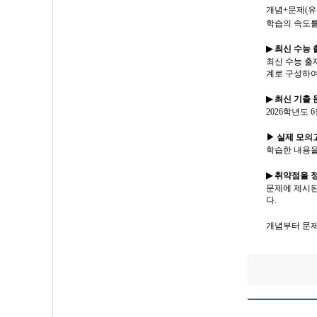
개념
+
문제
(
유
학습의 속도
▶
최신 수능 
최신 수능 출
계로 구성하
▶
최신 기출 
2026
학년도
6
▶
실제 모의
학습한 내용을
▶
취약점을 
문제에 제시된
다
.
개념부터 문제