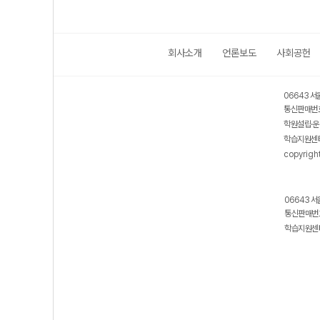
회사소개
언론보도
사회공헌
06643 서
통신판매번호
학원설립·운
학습지원센터
copyrigh
06643 서
통신판매번호
학습지원센터