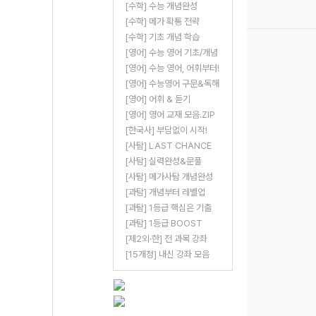
[수학] 수능 개념완성
[수학] 메가 확통 전략
[수학] 기초 개념 학습
[영어] 수능 영어 기초/개념
[영어] 수능 영어, 어휘부터!
[영어] 수능영어 구문&독해
[영어] 어휘 & 듣기
[영어] 영어 교재 모음.ZIP
[한국사] 부담없이 시작!
[사탐] LAST CHANCE
[사탐] 실력완성&문풀
[사탐] 메가사탐 개념완성
[과탐] 개념부터 레벨업
[과탐] 1등급 핵심은 기출
[과탐] 1등급 BOOST
[제2외·한] 전 과목 강좌
[15개정] 내신 강좌 모음