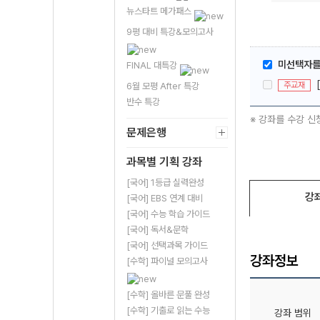
뉴스타트 메가패스
9평 대비 특강&모의고사
미선택자를 
FINAL 대특강
주교재
6월 모평 After 특강
반수 특강
※ 강좌를 수강 신
문제은행
과목별 기획 강좌
[국어] 1등급 실력완성
강
[국어] EBS 연계 대비
[국어] 수능 학습 가이드
[국어] 독서&문학
[국어] 선택과목 가이드
강좌정보
[수학] 파이널 모의고사
[수학] 올바른 문풀 완성
[수학] 기출로 읽는 수능
강좌 범위