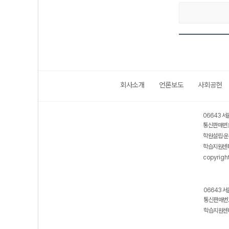
회사소개
언론보도
사회공헌
06643 서
통신판매번호
학원설립·운
학습지원센터
copyrigh
06643 서
통신판매번호
학습지원센터