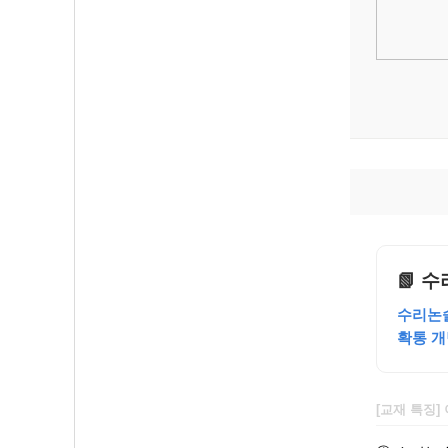
📗 수
수리논술
확통 개
[교재 특징]