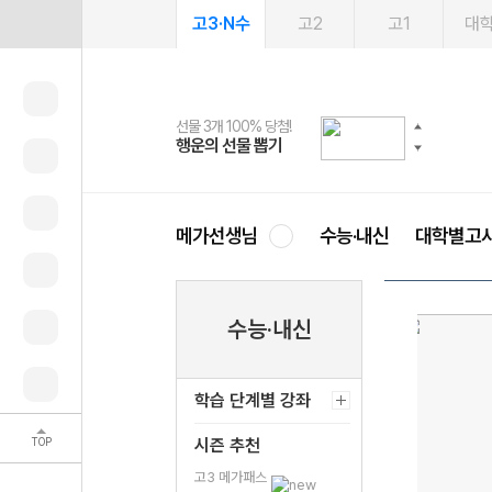
고3·N수
고2
고1
대
선물 3개 100% 당첨!
선물 100% 증정!
여름방학 스터디 캐시백
2027 러셀 단과
스마트러닝앱
메가패스
메가패스 수강생 무료혜택!
사회공헌 캠페인
행운의 선물 뽑기
메가스터디 X 올리브
메가런 썸머스쿨
강사 공개선발
설문 EVENT
3일 무료 체험권
메가클럽 멤버십
희망이룸 메가나눔
영
메가선생님
수능·내신
대학별고
수능·내신
학습 단계별 강좌
TOP
시즌 추천
고3 메가패스