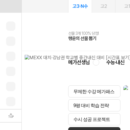
고3·N수
고2
고
선물 3개 100% 당첨!
선물 100% 증정!
여름방학 스터디 캐시백
2027 러셀 단과
스마트러닝앱
메가패스
메가패스 수강생 무료혜택!
사회공헌 캠페인
행운의 선물 뽑기
메가스터디 X 올리브
메가런 썸머스쿨
강사 공개선발
설문 EVENT
3일 무료 체험권
메가클럽 멤버십
희망이룸 메가나눔
영
메가선생님
수능·내신
무제한 수강 메가패스
9평 대비 학습 전략
TOP
수시 성공 프로젝트