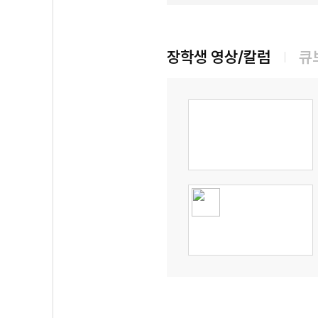
장학생 영상/칼럼
큐