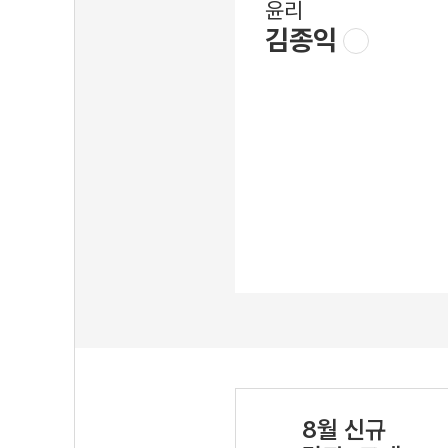
윤리
김종익
8월 신규