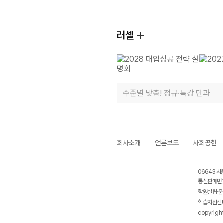
러셀
수준별 맞춤! 정규·특강 단과
회사소개
언론보도
사회공헌
06643 서
통신판매번호
학원설립·운
학습지원센터
copyrigh