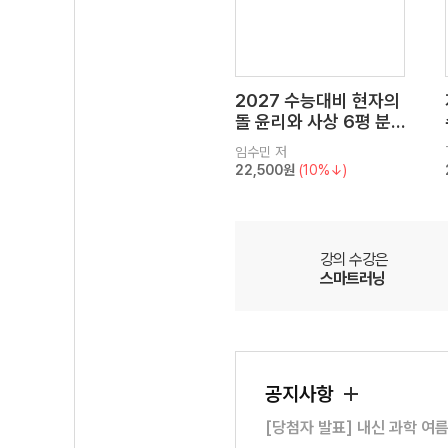
2027 수능대비 현자의
돌 윤리와 사상 6평 분
석서&EBS 수능완성 연
임수민
저
계 N제
22,500원
(10%↓)
강의 수강은
스마트러닝
공지사항
[당첨자 발표] 내신 과학 여