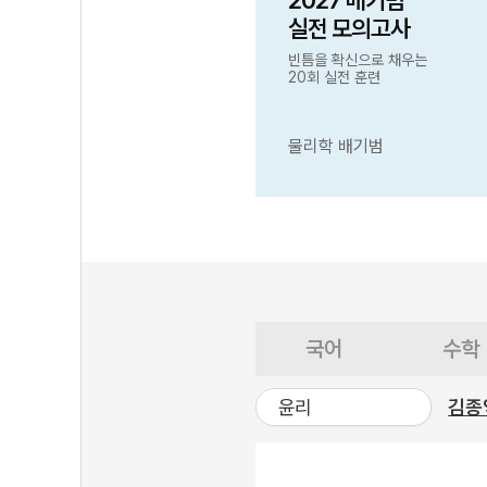
2027 배기범
실전 모의고사
빈틈을 확신으로 채우는
20회 실전 훈련
물리학 배기범
국어
수학
윤리
김종