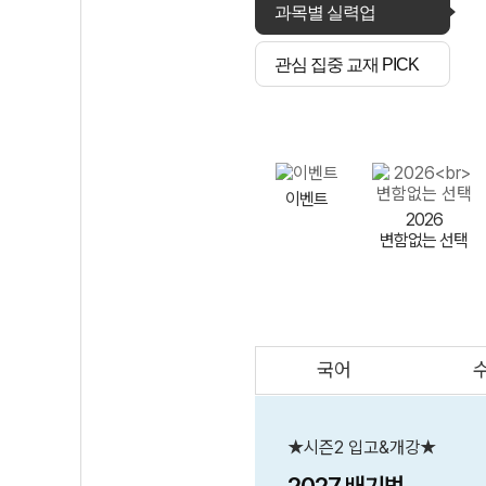
과목별 실력업
관심 집중 교재 PICK
이벤트
2026
변함없는 선택
국어
AI
스마트 매쓰
인테그랄/
큐브/김급식
★시즌2 입고&개강★