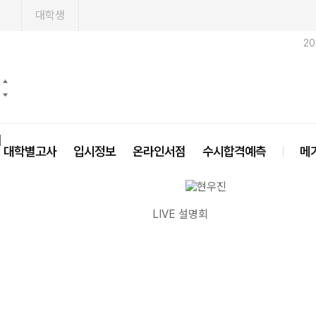
1
대학생
2
닫기
대학별고사
입시정보
온라인서점
수시합격예측
메