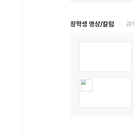
장학생 영상/칼럼
큐