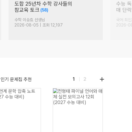
야 너도 할 수 있어
지금부
(86)
주7입니
국어 정담온 선생님
영어 김선
2026-08-07 | 조회 7,959
2026-08
더
1
2
인기 문제집 추천