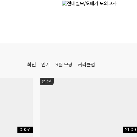
[정치와법] 2027 적자생존 모의고사 시즌2
[15개정] 일반사회
최적
선생님
08.10(월)
[영어ll 비상] BE:Essential 교과서 1등급
영어
이혜승
선생님
최신
인기
9월 모평
커리큘럼
쌤추천
03:45
06:54