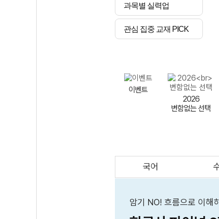
과목별 실력업
관심 집중 교재 PICK
이벤트
2026
변함없는 선택
국어
AI
스마트 매쓰
인테그랄/
큐브/김급식
암기 NO! 흐름으로 이