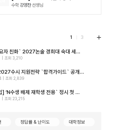
교재
수학
강영찬
선생님
08.11(화)
[29426] 2027 Fine-Tuning 수1
수학
강영찬
선생님
08.12(수)
1
3
[29860] 강민철의 기본2 문학 (2권 SET)
국어
강민철
선생님
‘최고의 수요자 친화` 2027논술 경희대 숙대 세종대 성신여대 광운대 5개교.. 모의논술/채점/해설영상/가이드북 4종 제공
08.18(화)
지원
전략
 | 조회 3,210
[29542] 2027 김기현 컬렉션 - 실전 모의고사 <시즌1>
2026-
강의
수학
김기현
선생님
가톨릭대 2027수시 지원전략 `합격가이드` 공개.. `입결부터 면접문항 합격사례까지 총망라`
08.11(화)
지원
전략
4 | 조회 2,839
[29427] 2027 Fine-Tuning 수2
2026-
강의
수학
강영찬
선생님
[2028대입] ‘N수생 배제 재학생 전용` 정시 첫 등장.. 고대489명 서강대90명
지원
전략
 | 조회 23,215
2026-
컷
정답률 & 난이도
대학정보