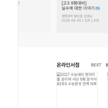
차 수학 강사들의
수능 독서 사회(통합형),
매 단락 첫 문장 집중!
(58)
(36)
생님
국어 최인호 선생님
 조회 12,197
2026-08-07 | 조회 3,353
온라인서점
BEST