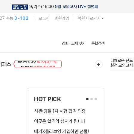
9/2(수) 19:30
9월 모의고사 LIVE 설명회
알람신청
027 수능
D-102
로그인
회원가입
학원 바로가기
현우진의
강좌 · 교재 찾기
통합검색
킬링캠프 시즌
프리미엄 30
8/10(월) 마감
다채로운 난도
가패스
EVENT
8/10(월) 마감
실전 모의고사
HOT PICK
사관·경찰 1차 시험 합격 인증
수시 합격예측 
이곳은 합격의 성지가 됩니다
국어 다상다독 
메가X올리브영 가입하면 선물!
장학금 총 9천! 