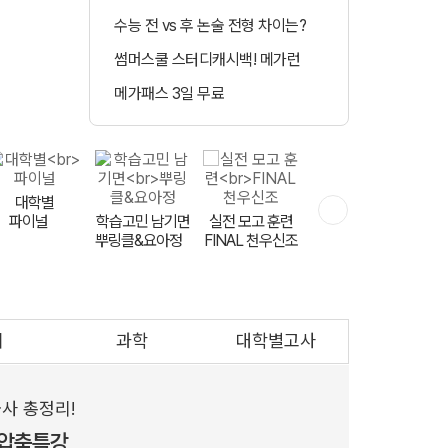
수능 전 vs 후 논술 전형 차이는?
정시 합격예측 
썸머스쿨 스터디캐시백! 메가런
매일 수강 미션 도
메가패스 3일 무료
메가클럽 멤버십 
민교재
대학별
파이널
학습고민 남기면
하반기 등급 UP
실전 모고 훈련
뿌링클&요아정
FINAL 천우신조
영어는 V 김지영
회
과학
대학별고사
문항 출제자
공개 모집
사 총정리!
 압축특강