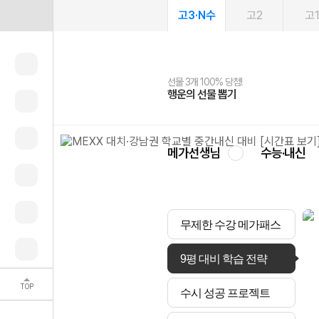
고3·N수
고2
고
선물 3개 100% 당첨!
선물 100% 증정!
여름방학 스터디 캐시백
2027 러셀 단과
스마트러닝앱
메가패스
메가패스 수강생 무료혜택!
사회공헌 캠페인
행운의 선물 뽑기
메가스터디 X 올리브
메가런 썸머스쿨
강사 공개선발
설문 EVENT
3일 무료 체험권
메가클럽 멤버십
희망이룸 메가나눔
영
메가선생님
수능·내신
무제한 수강 메가패스
9평 대비 학습 전략
TOP
수시 성공 프로젝트