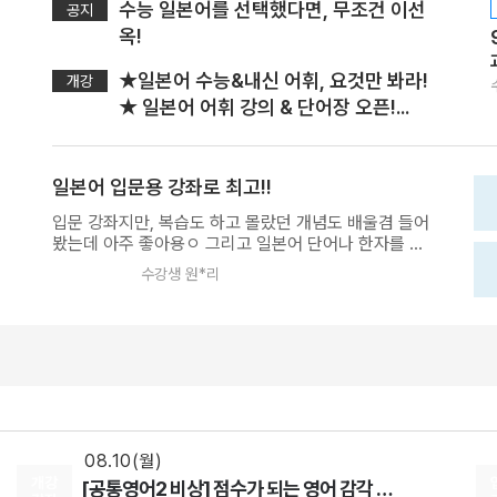
수능 일본어를 선택했다면, 무조건 이선
공지
옥!
★일본어 수능&내신 어휘, 요것만 봐라!
개강
★ 일본어 어휘 강의 & 단어장 오픈!...
일본어 입문용 강좌로 최고!!
입문 강좌지만, 복습도 하고 몰랐던 개념도 배울겸 들어
봤는데 아주 좋아용ㅇ 그리고 일본어 단어나 한자를 이
미 꽤 알고있었음에도 확인 유형 문제를 풀어보니 틀리
수강생 원*리
는 걸 보고 수능 일본어는 이렇게 또 따로 공부해야한다
08.18(화)
는 걸 알앗어요 아 그리고 제가 지금 스텝1까지 거의 다
들었는데, 한자 관련 강좌들이나 아니면 수업 중간에 한
[정치와법] 2027 적자생존 모의고사 시즌2
자 설명해주시는 거 듣고 나니까 그냥 기계적으로만 꾸
[15개정] 일반사회
최적
선생님
역꾸역 외우던 진짜 너무너무 이해가 잘 되고 하나하나
08.10(월)
의미부여까지 하니까 술술 외워져요!! 학교 시험이 한자
[영어ll 비상] BE:Essential 교과서 1등급
가 정말 세세한 부분까지 바꿔내셔서 외우기가 넘 힘들
었는데 진짜 도움이 많이 됐어요! 비록 저는 외고라서
영어
이혜승
선생님
내신용으로 듣는 거지만, 내신에서 일본어가 너무너ㅓ
08.10(월)
무 중요해서 중압감이 컸는데, 수업 들을수록 왠지 이번
개강
[공통영어2 비상] 점수가 되는 영어 감각 교과서
엔 1등급 맞을 것 같다는 자산감이 생기네용ㅇㅎㅎㅎ