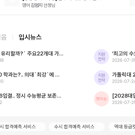
강좌
영어
김엄지
선생님
스텝3까지 다 듣고 수능 일본어도 1등급 맞아서 서울대
가야겠어요 ??
08.10(월)
[영어 독해와 작문 YBM] BE:Essential 교과서 1등급
영어
이혜승
선생님
08.10(월)
걸음
입시뉴스
[공통영어2 YBM(김)] 점수가 되는 영어 감각 교과서
영어
김엄지
선생님
[2027대입] `사탐런 유리할까?` 주요22개대 가운데 수시 `사탐런 불가` 서울대 등 6개교 `수능최저 과탐지정`
08.10(월)
지원
전략
38
[공통영어2 미래엔] 점수가 되는 영어 감각 교과서
2026-07-31
영어
김엄지
선생님
2026 SKY 입결 톱10 학과는?.. 의대`최강`에 첨단학과/무전공/경제 약진 ‘다변화 흐름`
08.10(월)
지원
전략
10
[영어 독해와 작문 능률] BE:Essential 교과서 1등급
2026-07-2
영어
이혜승
선생님
한국전통문화대 2026입결.. 정시 수능평균 보존과학 1.5등급 `최고` 국가유산관리 전통건축/무형유산 톱3
08.10(월)
핫이슈
2
[인문학과 윤리] 캔버스 교과서 리베르스쿨
2026-07-21
인문학과 윤리
윤재준
선생님
08.10(월)
[윤리와 사상] 캔버스 완자
시 합격예측 서비스
수시 합격예측 서비스
역대 등급
윤리와 사상
윤재준
선생님