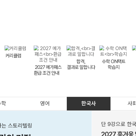
9평 대비
FINAL
9평 이벤트
LIVE 설명회
반수 특강
비타
메가스터디
커리큘럼
합격,
수학 ON택트
2027 메가패스
결과로 말합니다
학습지
환급 조건 안내
meBOOK
제안하기
수학
영어
한국사
사
의대
메가클럽
프리미엄관
멤버십
단 9강으로 한국
해하는 스토리텔링
2027 흥겨웅