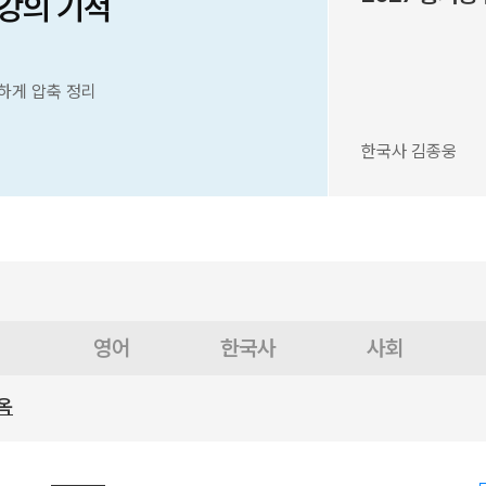
6강의 기적
하게 압축 정리
한국사 김종웅
영어
한국사
사회
옥