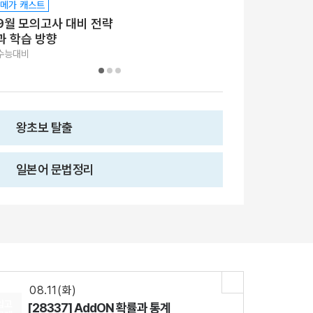
메가 캐스트
메가 캐스트
9월 모의고사 대비 전략
[6월모평] 기출
과 학습 방향
이 풉시다!
수능대비
수능대비
왕초보 탈출
일본어 문법정리
08.18(화)
[29542] 2027 김기현 컬렉션 - 실전 모의고사 <시즌1>
수학
김기현
선생님
08.11(화)
[29427] 2027 Fine-Tuning 수2
수학
강영찬
선생님
08.11(화)
입고
[28337] AddON 확률과 통계