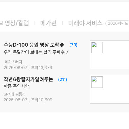
08.12(수)
2027 박석준의 EBS! [문학 압축]
국어
박석준
선생님
브 영상/칼럼
메가런
미래야 서비스
08.12(수)
2026학년도
2027 김기현의 COLLECTION 모의고사 시즌1
수학
김기현
선생님
08.14(금)
수능D-100 응원 영상 도착🍀
(79)
ONSET 모의고사 - 시즌1
우리 목달장이 보내는 합격 주파수 ⚡
수학
강영찬
선생님
메가스터디
08.14(금)
2026-08-07 | 조회 13,676
[22개정] 강민철의 기본2 [문학]
국어
강민철
선생님
작년6광탈자가알려주는
(211)
08.17(월)
학종 주의사항
[22개정] [확률과 통계] 김기현의 수능 KICK-OFF
고려대 김동건
수학
김기현
선생님
2026-08-07 | 조회 10,699
08.18(화)
[사회문화] 2027 적자생존 모의고사 시즌2
[15개정] 일반사회
최적
선생님
08.18(화)