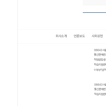
회사소개
언론보도
사회공헌
06643 서
통신판매번호
학원설립·운
학습지원센터
copyrigh
06643 서
통신판매번호
학습지원센터