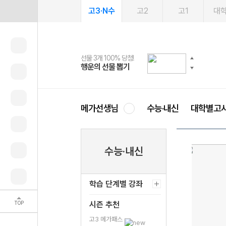
고3·N수
고2
고1
대
선물 3개 100% 당첨!
선물 100% 증정!
여름방학 스터디 캐시백
2027 러셀 단과
스마트러닝앱
메가패스
메가패스 수강생 무료혜택!
사회공헌 캠페인
행운의 선물 뽑기
메가스터디 X 올리브
메가런 썸머스쿨
강사 공개선발
설문 EVENT
3일 무료 체험권
메가클럽 멤버십
희망이룸 메가나눔
영
메가선생님
수능·내신
대학별고
수능·내신
학습 단계별 강좌
TOP
시즌 추천
고3 메가패스