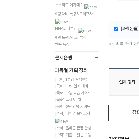
뉴스타트 메가패스
9평 대비 특강&모의고사
FINAL 대특강
[과학논술]
6월 모평 After 특강
※ 강좌를 수강 신
반수 특강
문제은행
과목별 기획 강좌
[국어] 1등급 실력완성
연계 강좌
[국어] EBS 연계 대비
[국어] 수능 학습 가이드
[국어] 독서&문학
[국어] 선택과목 가이드
강
[수학] 파이널 모의고사
[수학] 올바른 문풀 완성
[수학] 기출로 읽는 수능