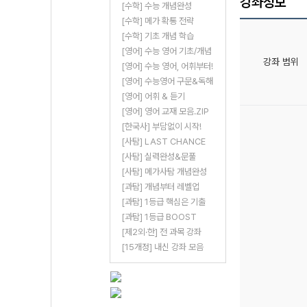
강좌정보
[수학] 수능 개념완성
[수학] 메가 확통 전략
[수학] 기초 개념 학습
[영어] 수능 영어 기초/개념
강좌 범위
[영어] 수능 영어, 어휘부터!
[영어] 수능영어 구문&독해
[영어] 어휘 & 듣기
[영어] 영어 교재 모음.ZIP
[한국사] 부담없이 시작!
[사탐] LAST CHANCE
[사탐] 실력완성&문풀
[사탐] 메가사탐 개념완성
[과탐] 개념부터 레벨업
[과탐] 1등급 핵심은 기출
[과탐] 1등급 BOOST
[제2외·한] 전 과목 강좌
[15개정] 내신 강좌 모음