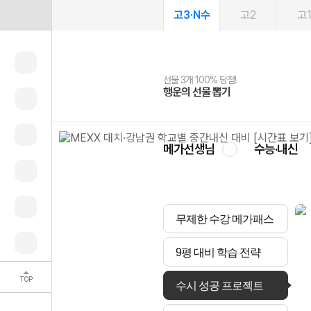
고3·N수
고2
고
선물 3개 100% 당첨!
선물 100% 증정!
여름방학 스터디 캐시백
2027 러셀 단과
스마트러닝앱
메가패스
메가패스 수강생 무료혜택!
사회공헌 캠페인
행운의 선물 뽑기
메가스터디 X 올리브
메가런 썸머스쿨
강사 공개선발
설문 EVENT
3일 무료 체험권
메가클럽 멤버십
희망이룸 메가나눔
영
메가선생님
수능·내신
무제한 수강 메가패스
9평 대비 학습 전략
TOP
수시 성공 프로젝트