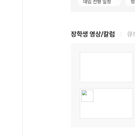
대입 전형 일정
정
장학생 영상/칼럼
큐