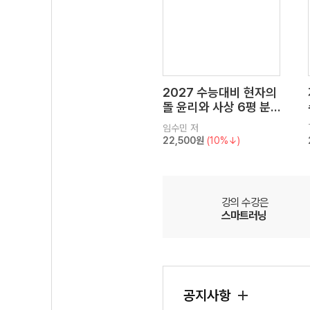
2027 수능대비 현자의
돌 윤리와 사상 6평 분
석서&EBS 수능완성 연
임수민
저
계 N제
22,500원
(10%↓)
강의 수강은
스마트러닝
공지사항