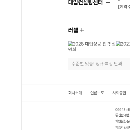
대입컨설팅센터
[예약 
러셀
수준별 맞춤! 정규·특강 단과
회사소개
언론보도
사회공헌
06643 서
통신판매번호
학원설립·운
학습지원센터