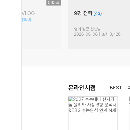
06:54
담회 현장 VLOG
9평 전략
(43)
S 문학 압축)
(150)
생님
영어 킹콩 선생님
 조회 12,631
2026-08-06 | 조회 3,426
온라인서점
BEST