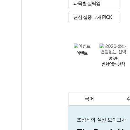
과목별 실력업
관심 집중 교재 PICK
이벤트
2026
변함없는 선택
국어
AI
스마트 매쓰
인테그랄/
큐브/김급식
조정식의 실전 모의고사