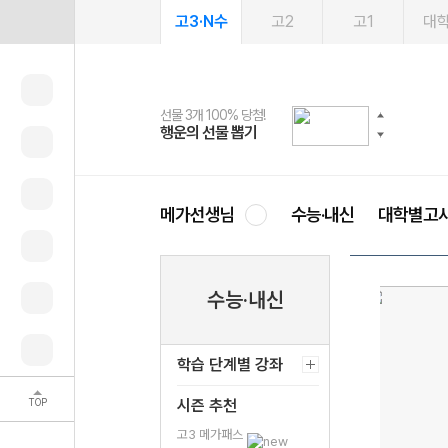
고3·N수
고2
고1
대
선물 3개 100% 당첨!
선물 100% 증정!
여름방학 스터디 캐시백
2027 러셀 단과
스마트러닝앱
메가패스
메가패스 수강생 무료혜택!
사회공헌 캠페인
행운의 선물 뽑기
메가스터디 X 올리브
메가런 썸머스쿨
강사 공개선발
설문 EVENT
3일 무료 체험권
메가클럽 멤버십
희망이룸 메가나눔
영
메가선생님
수능·내신
대학별고
수능·내신
학습 단계별 강좌
TOP
시즌 추천
고3 메가패스