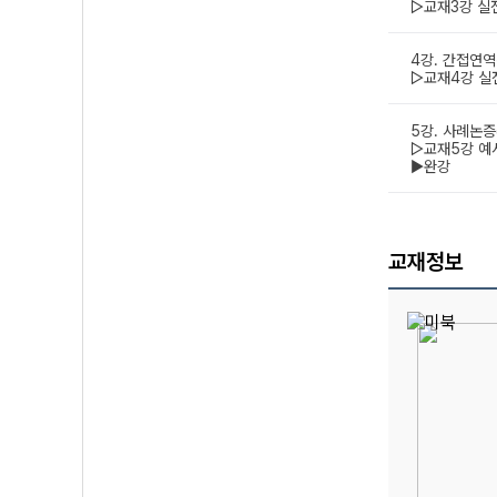
▷교재3강 실
4강. 간접연역
▷교재4강 실
5강. 사례논증
▷교재5강 예
▶완강
교재정보