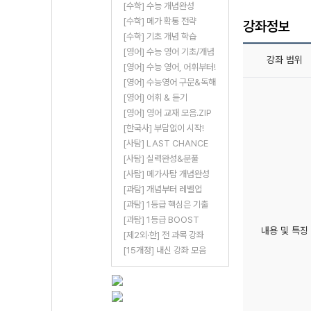
[수학] 수능 개념완성
[수학] 메가 확통 전략
강좌정보
[수학] 기초 개념 학습
[영어] 수능 영어 기초/개념
강좌 범위
[영어] 수능 영어, 어휘부터!
[영어] 수능영어 구문&독해
[영어] 어휘 & 듣기
[영어] 영어 교재 모음.ZIP
[한국사] 부담없이 시작!
[사탐] LAST CHANCE
[사탐] 실력완성&문풀
[사탐] 메가사탐 개념완성
[과탐] 개념부터 레벨업
[과탐] 1등급 핵심은 기출
[과탐] 1등급 BOOST
내용 및 특징
[제2외·한] 전 과목 강좌
[15개정] 내신 강좌 모음