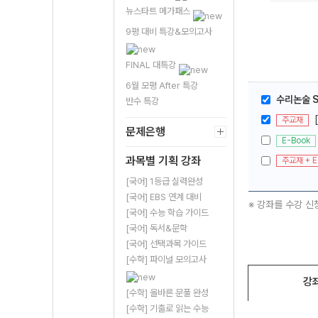
뉴스타트 메가패스
9평 대비 특강&모의고사
FINAL 대특강
6월 모평 After 특강
수리논술 S
반수 특강
주교재
문제은행
E-Book
과목별 기획 강좌
주교재 + E
[국어] 1등급 실력완성
[국어] EBS 연계 대비
※ 강좌를 수강 신
[국어] 수능 학습 가이드
[국어] 독서&문학
[국어] 선택과목 가이드
[수학] 파이널 모의고사
강
[수학] 올바른 문풀 완성
[수학] 기출로 읽는 수능