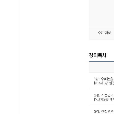
수강 대상
강의목차
1강. 수리논술
▷교재1강 실
2강. 직접연
▷교재2강 예
3강. 간접연역