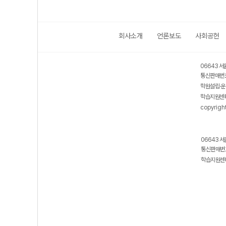
회사소개
언론보도
사회공헌
06643 서
통신판매번호
학원설립·운
학습지원센터
copyrigh
06643 서
통신판매번호
학습지원센터