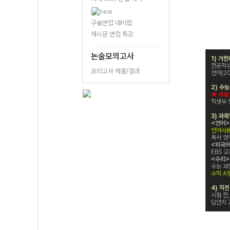
구술면접 대비법
제시문 면접 특강
논술모의고사
1) 가
전공적성
모의고사 제출/결과
언어(20
2) 수
★ 수능
학생부 
3) 과
<언어>
언어사용
독서 영
<외국어
EBS 
<수리>
수능 과
수학 A
4) 직
시험 전,
답안지 