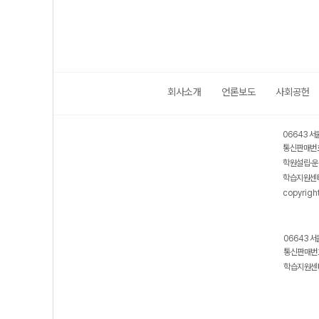
회사소개
언론보도
사회공헌
06643 서
통신판매번호
학원설립·운
학습지원센터
copyrigh
06643 서
통신판매번호
학습지원센터