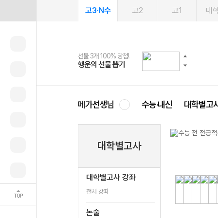
고3·N수
고2
고1
대
선물 3개 100% 당첨!
선물 100% 증정!
2027 러셀 단과
스마트러닝앱
메가패스
메가패스 수강생 무료혜택!
사회공헌 캠페인
행운의 선물 뽑기
메가스터디 X 올리브
강사 공개선발
설문 EVENT
3일 무료 체험권
메가클럽 멤버십
희망이룸 메가나눔
영
메가선생님
수능·내신
대학별고
대학별고사
대학별고사 강좌
전체 강좌
TOP
논술