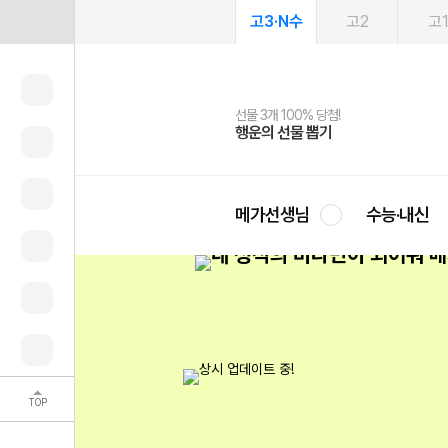
고3·N수
고2
고
선물 3개 100% 당첨!
선물 100% 증정!
2027 러셀 단과
스마트러닝앱
메가패스
메가패스 수강생 무료혜택!
사회공헌 캠페인
행운의 선물 뽑기
메가스터디 X 올리브
강사 공개선발
설문 EVENT
3일 무료 체험권
메가클럽 멤버십
희망이룸 메가나눔
영
메가선생님
수능·내신
TOP