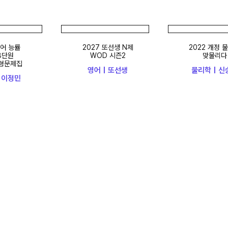
능률
2027 또선생 N제
2022 개정 물리
원
WOD 시즌2
맞물리다
제집
영어 | 또선생
물리학 | 신승환
정민