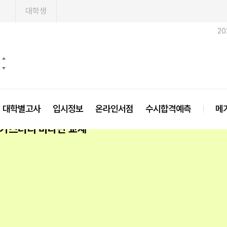
1
대학생
20
대학별고사
입시정보
온라인서점
수시합격예측
메