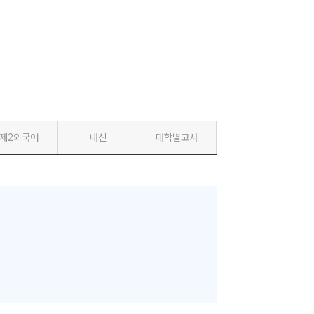
제2외국어
내신
대학별고사