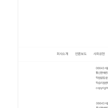
회사소개
언론보도
사회공헌
06643 서
통신판매번호
학원설립·운
학습지원센터
copyrigh
06643 서