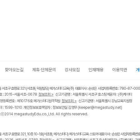
찾아오는길
제휴·단체문의
강사모집
인재채용
이용약관
개
울 서초구 효령로 321 (서초동, 덕원빌딩) 메가스터디교육(주) 대표이사 : 손성은 사업자등록번호 : 780-87-00
 : 2015-서울서초-0678
정보조회 >
신고기관명 : 서울특별시 서초구 호스팅제공자 : (주)케이티
영등록번호 : 제10176호 메가스터디원격학원
정보조회 >
신고기관명 : 서울특별시 강남교육지원청
 : 1599-1010 개인정보보호책임자 : 정보보안실 김영무
(keeper@megastudy.net)
tⓒ2014 megastudyEdu.co.,Ltd. All rights reserved.
울 서초구 효령로 321, 10층 10-1호(서초동, 메가스터디) 메가스터디교육 스토어 대표이사 : 손성은 사업자등록번호 :