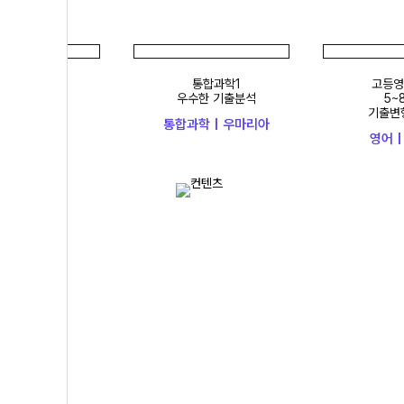
승효의
통합과학1
고등영어 
오&샘플링
우수한 기출분석
5~8단
S이론편
기출변형문
통합과학 | 우마리아
| 이승효
영어 | 이