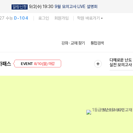
9/2(수) 19:30
9월 모의고사 LIVE 설명회
알람신청
27 수능
D-104
로그인
회원가입
학원 바로가기
현우진의
강좌 · 교재 찾기
통합검색
킬링캠프 시즌
프리미엄 30
8/10(월) 마감
다채로운 난도
가패스
EVENT
8/10(월) 마감
실전 모의고사